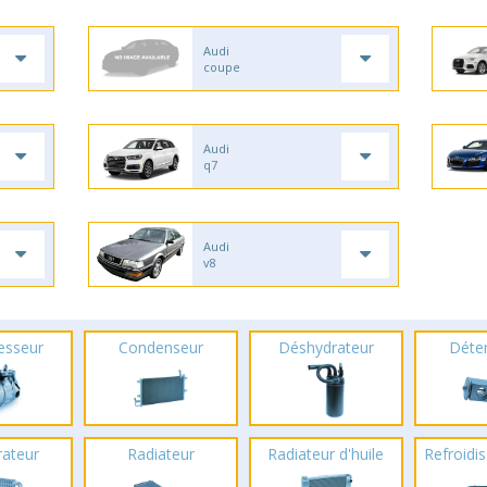
Audi
coupe
Audi
q7
Audi
v8
esseur
Condenseur
Déshydrateur
Déte
rateur
Radiateur
Radiateur d'huile
Refroidis