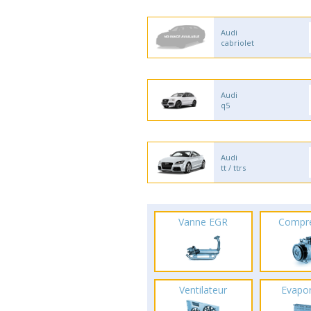
Audi
cabriolet
Audi
q5
Audi
tt / ttrs
Vanne EGR
Compr
Ventilateur
Evapo