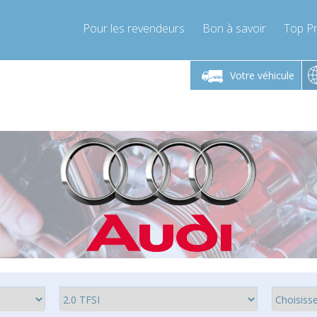
Pour les revendeurs
Bon à savoir
Top Pr
-Vendredi 9h-17h
Lundi-Vendredi 9h-17h
Lundi-
Votre véhicule
mpressor-express.fr
info@compressor-express.fr
info@comp