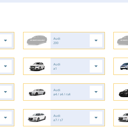
Audi
200
Audi
a1
Audi
a4 / s4 / rs4
Audi
a7 / s7