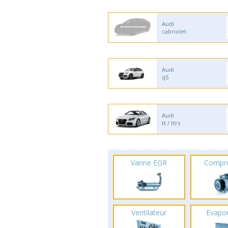
Audi
cabriolet
Audi
q5
Audi
tt / ttrs
Vanne EGR
Compr
Ventilateur
Evapo