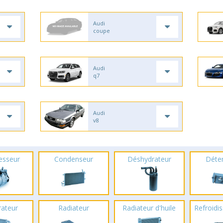
Audi
coupe
Audi
q7
Audi
v8
esseur
Condenseur
Déshydrateur
Déte
rateur
Radiateur
Radiateur d'huile
Refroidis