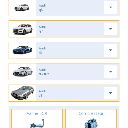
Audi
q5
Audi
q7
Audi
r8
Audi
tt / ttrs
Audi
v8
Vanne EGR
Compresseur