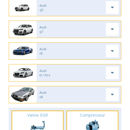
Audi
q5
Audi
q7
Audi
r8
Audi
tt / ttrs
Audi
v8
Vanne EGR
Compresseur