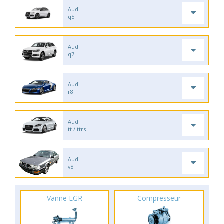
Audi
q5
Audi
q7
Audi
r8
Audi
tt / ttrs
Audi
v8
Vanne EGR
Compresseur