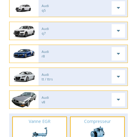
Audi
q5
Audi
q7
Audi
r8
Audi
tt / ttrs
Audi
v8
Vanne EGR
Compresseur