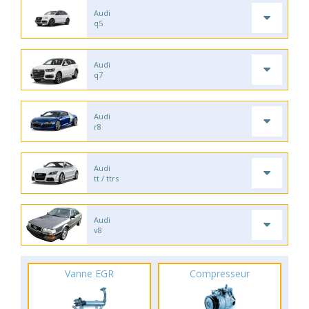
Audi
q5
Audi
q7
Audi
r8
Audi
tt / ttrs
Audi
v8
Vanne EGR
Compresseur