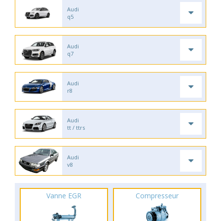
Audi
q5
Audi
q7
Audi
r8
Audi
tt / ttrs
Audi
v8
Vanne EGR
Compresseur