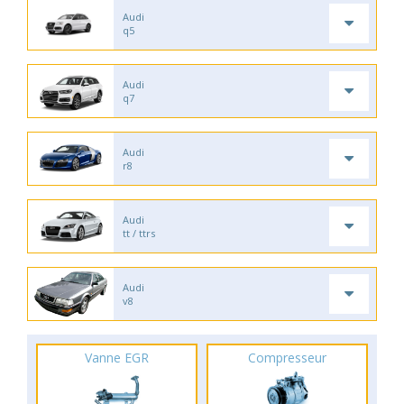
Audi
q5
Audi
q7
Audi
r8
Audi
tt / ttrs
Audi
v8
Vanne EGR
Compresseur