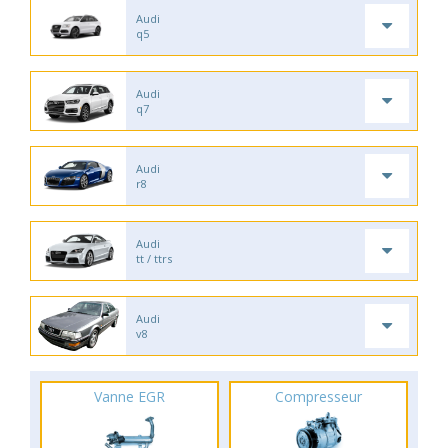
Audi
q5
Audi
q7
Audi
r8
Audi
tt / ttrs
Audi
v8
Vanne EGR
Compresseur