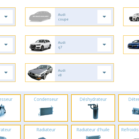
Audi
coupe
Audi
q7
Audi
v8
esseur
Condenseur
Déshydrateur
Déte
rateur
Radiateur
Radiateur d'huile
Refroidis