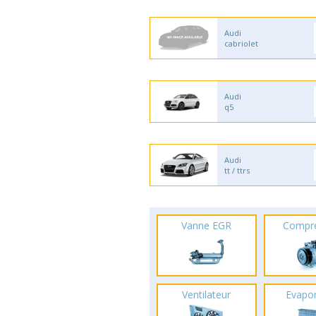
Audi
cabriolet
Audi
q5
Audi
tt / ttrs
Vanne EGR
Compr
Ventilateur
Evapo