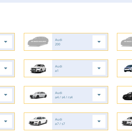
Audi
200
Audi
a1
Audi
a4 / s4 / rs4
Audi
a7 / s7