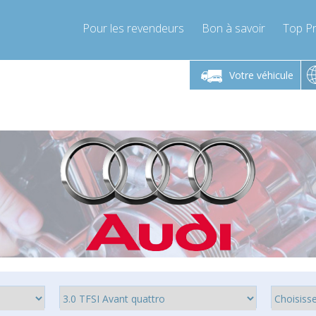
Pour les revendeurs
Bon à savoir
Top Pr
-Vendredi 9h-17h
Lundi-Vendredi 9h-17h
Lundi-
Votre véhicule
mpressor-express.fr
info@compressor-express.fr
info@comp