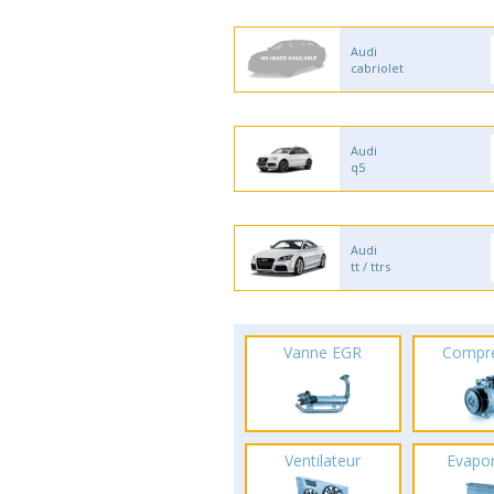
Audi
cabriolet
Audi
q5
Audi
tt / ttrs
Vanne EGR
Compr
Ventilateur
Evapo