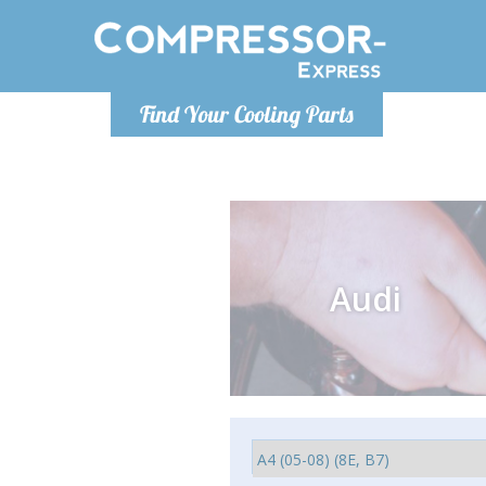
Lundi-Vendredi 9h-17h
Lundi
Find Your Cooling Parts
info@compressor-express.fr
info@co
Audi