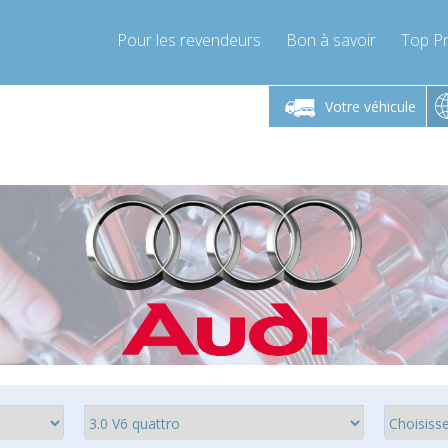
Pour les revendeurs
Bon à savoir
Top Pr
-Vendredi 9h-17h
Lundi-Vendredi 9h-17h
Lundi-
Votre véhicule
mpressor-express.fr
info@compressor-express.fr
info@comp