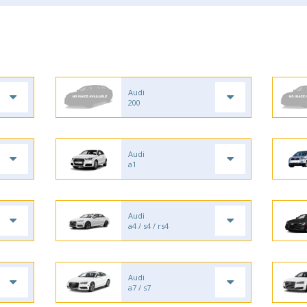
Audi
200
Audi
a1
Audi
a4 / s4 / rs4
Audi
a7 / s7