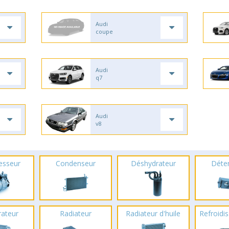
Audi
coupe
Audi
q7
Audi
v8
esseur
Condenseur
Déshydrateur
Déte
rateur
Radiateur
Radiateur d'huile
Refroidis