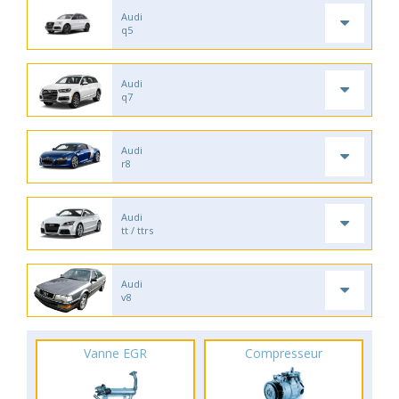
Audi
q5
Audi
q7
Audi
r8
Audi
tt / ttrs
Audi
v8
Vanne EGR
Compresseur