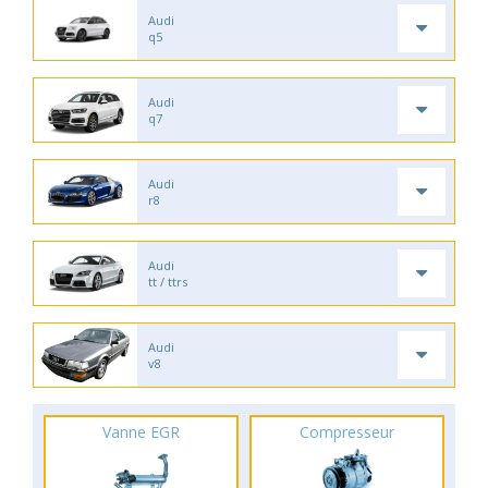
Audi
q5
Audi
q7
Audi
r8
Audi
tt / ttrs
Audi
v8
Vanne EGR
Compresseur