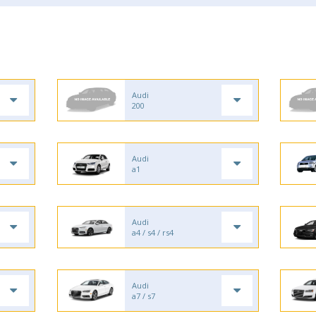
Audi
200
Audi
a1
Audi
a4 / s4 / rs4
Audi
a7 / s7