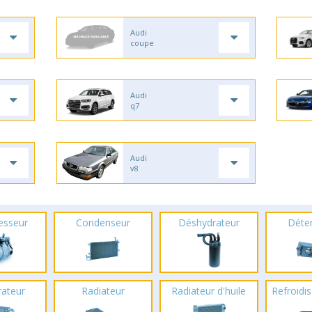
Audi
coupe
Audi
q7
Audi
v8
esseur
Condenseur
Déshydrateur
Déte
rateur
Radiateur
Radiateur d'huile
Refroidis