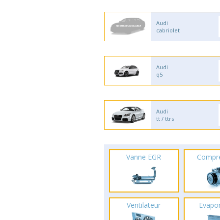
Audi
cabriolet
Audi
q5
Audi
tt / ttrs
Vanne EGR
Compr
Ventilateur
Evapo