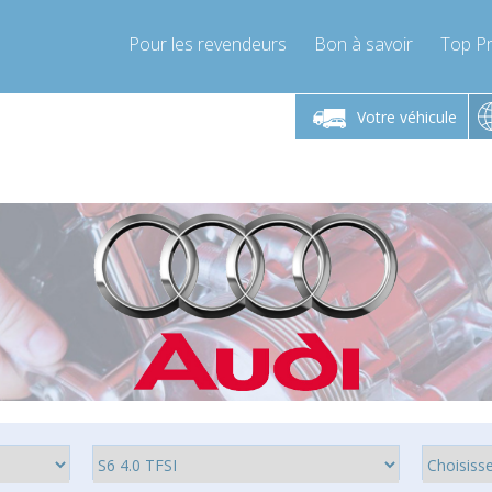
Pour les revendeurs
Bon à savoir
Top Pr
-Vendredi 9h-17h
Lundi-Vendredi 9h-17h
Lundi-
Votre véhicule
mpressor-express.fr
info@compressor-express.fr
info@comp