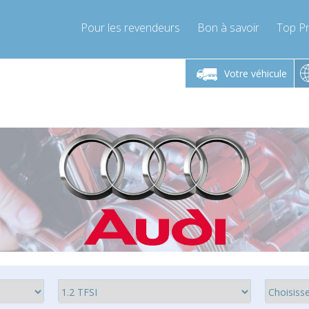
Pour les revendeurs
Bon à savoir
Top Pr
-Vendredi 9h-17h
Lundi-Vendredi 9h-17h
Lundi-
Votre véhicule
mpressor-express.fr
info@compressor-express.fr
info@comp