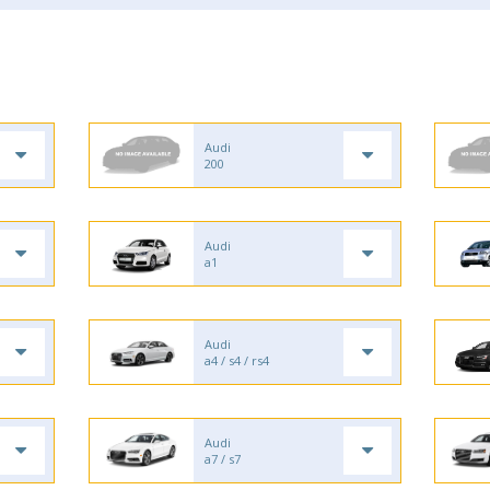
Audi
200
Audi
a1
Audi
a4 / s4 / rs4
Audi
a7 / s7