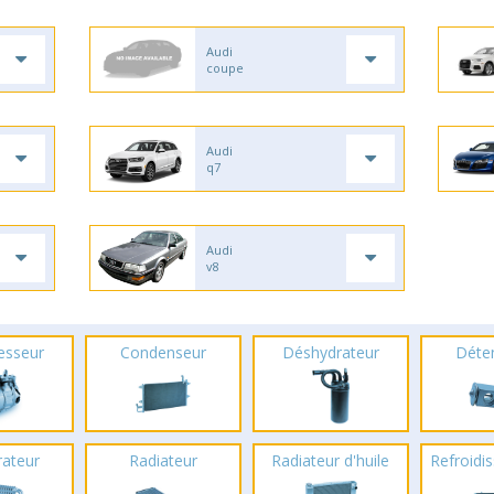
Audi
coupe
Audi
q7
Audi
v8
esseur
Condenseur
Déshydrateur
Déte
rateur
Radiateur
Radiateur d'huile
Refroidis