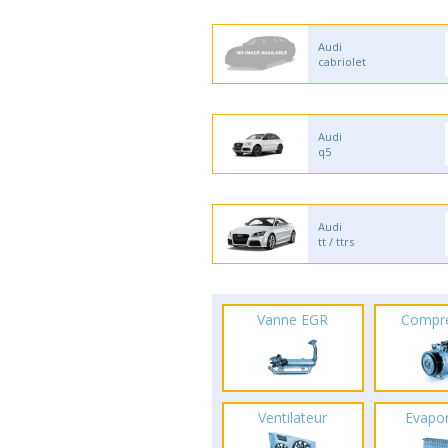
Audi
cabriolet
Audi
q5
Audi
tt / ttrs
Vanne EGR
Compr
Ventilateur
Evapo