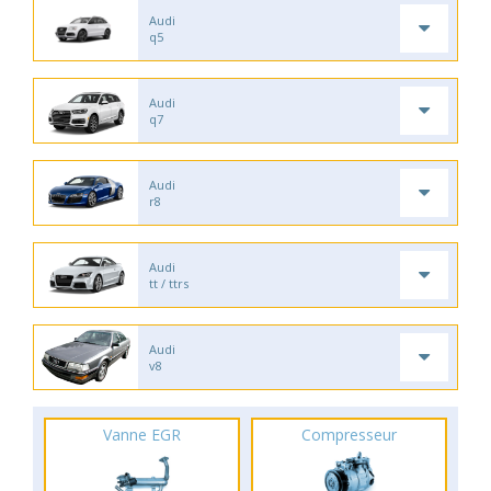
Audi
q5
Audi
q7
Audi
r8
Audi
tt / ttrs
Audi
v8
Vanne EGR
Compresseur