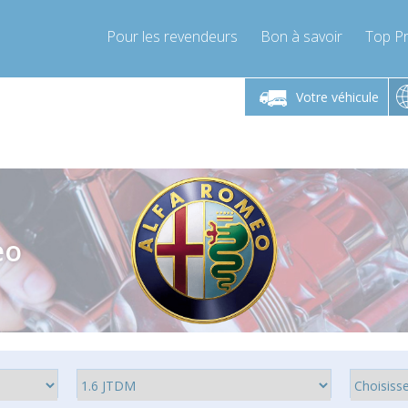
Pour les revendeurs
Bon à savoir
Top Pr
-Vendredi 9h-17h
Lundi-Vendredi 9h-17h
Lundi-
Votre véhicule
mpressor-express.fr
info@compressor-express.fr
info@comp
eo