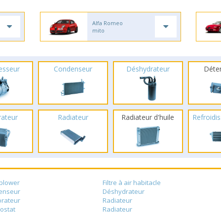
Alfa Romeo
mito
esseur
Condenseur
Déshydrateur
Déte
rateur
Radiateur
Radiateur d'huile
Refroidis
blower
Filtre à air habitacle
enseur
Déshydrateur
rateur
Radiateur
ostat
Radiateur