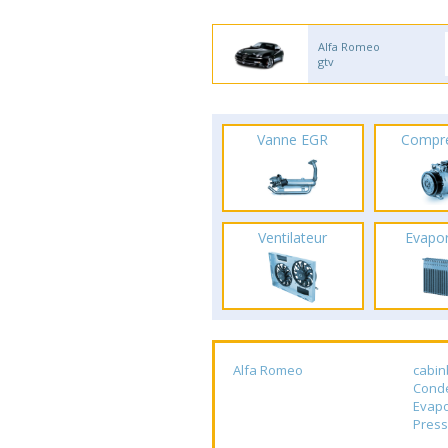
Alfa Romeo
gtv
Vanne EGR
Compr
Ventilateur
Evapo
Alfa Romeo
cabin
Cond
Evapo
Press