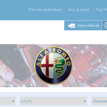
Pour les revendeurs
Bon à savoir
Top Pr
-Vendredi 9h-17h
Lundi-Vendredi 9h-17h
Lundi-
Votre véhicule
mpressor-express.fr
info@compressor-express.fr
info@comp
eo