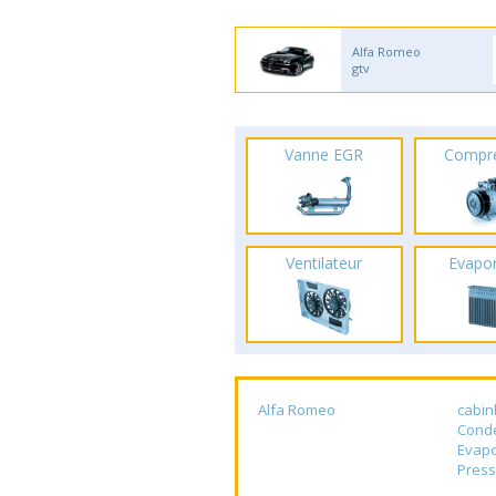
Alfa Romeo
gtv
Vanne EGR
Compr
Ventilateur
Evapo
Alfa Romeo
cabin
Cond
Evapo
Press