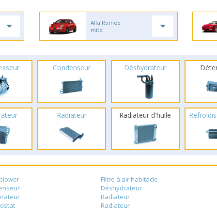
Alfa Romeo
mito
esseur
Condenseur
Déshydrateur
Déte
rateur
Radiateur
Radiateur d'huile
Refroidis
blower
Filtre à air habitacle
enseur
Déshydrateur
rateur
Radiateur
ostat
Radiateur