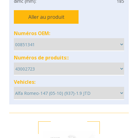
dimc (mm):
185
Aller au produit
Numéros OEM:
Numéros de produits::
Vehicles: