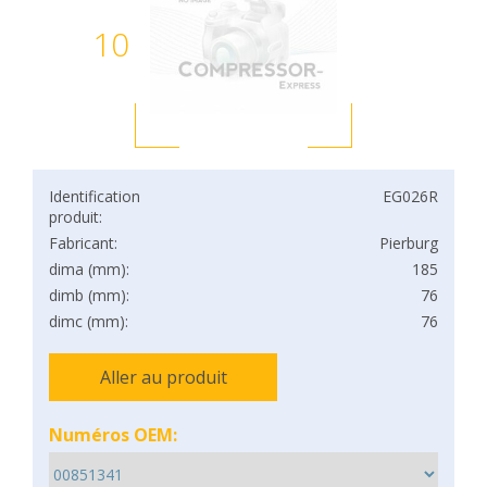
10
Identification
EG026R
produit:
Fabricant:
Pierburg
dima (mm):
185
dimb (mm):
76
dimc (mm):
76
Aller au produit
Numéros OEM: