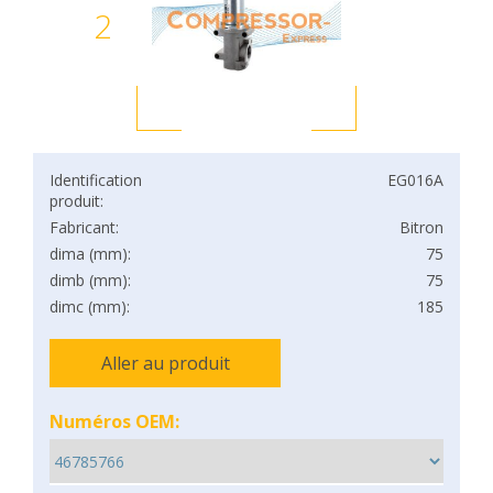
2
Identification
EG016A
produit:
Fabricant:
Bitron
dima (mm):
75
dimb (mm):
75
dimc (mm):
185
Aller au produit
Numéros OEM: