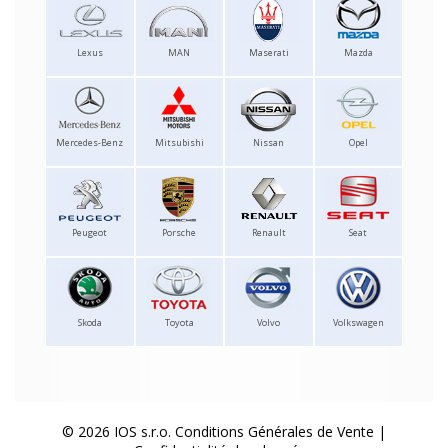
Lexus
MAN
Maserati
Mazda
Mercedes-Benz
Mitsubishi
Nissan
Opel
Peugeot
Porsche
Renault
Seat
Skoda
Toyota
Volvo
Volkswagen
© 2026 IOS s.r.o.
Conditions Générales de Vente
|