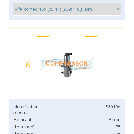
6
Identification
EG019A
produit:
Fabricant:
Bitron
dima (mm):
75
dimb (mm):
75