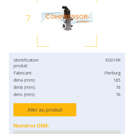
7
Identification
EG019R
produit:
Fabricant:
Pierburg
dima (mm):
185
dimb (mm):
76
dimc (mm):
76
Aller au produit
Numéros OEM: