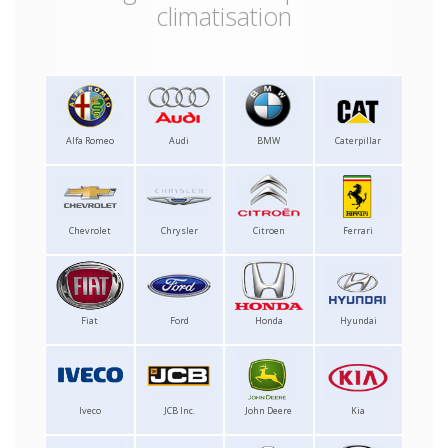
climatisation
Alfa Romeo
Audi
BMW
Caterpillar
Chevrolet
Chrysler
Citroen
Ferrari
Fiat
Ford
Honda
Hyundai
Iveco
JCB Inc.
John Deere
Kia