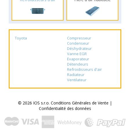
Toyota
Compresseur
Condenseur
Déshydrateur
Vanne EGR
Evaporateur
Détendeurs
Refroidisseurs d'air
Radiateur
Ventilateur
© 2026 IOS s.r.o.
Conditions Générales de Vente
|
Confidentialité des données