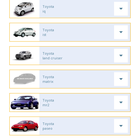
Toyota
iq
Toyota
ist
Toyota
land cruiser
Toyota
matrix
Toyota
mr2
Toyota
paseo