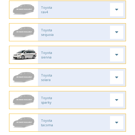
Toyota
rav4
Toyota
sequoia
Toyota
sienna
Toyota
solara
Toyota
sparky
Toyota
tacoma