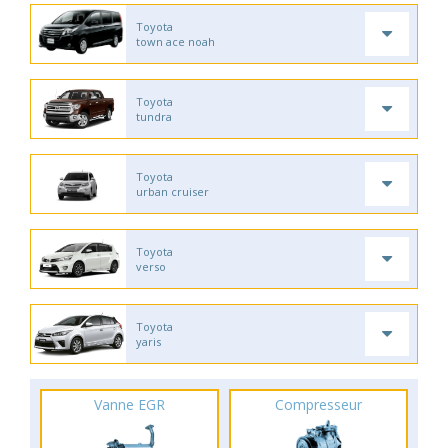
Toyota
town ace noah
Toyota
tundra
Toyota
urban cruiser
Toyota
verso
Toyota
yaris
Vanne EGR
Compresseur