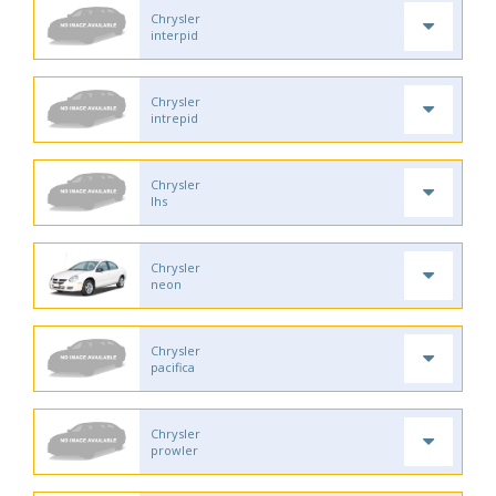
Chrysler
interpid
Chrysler
intrepid
Chrysler
lhs
Chrysler
neon
Chrysler
pacifica
Chrysler
prowler