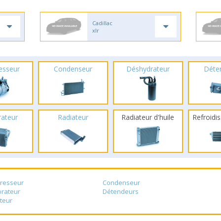
Cadillac
xlr
esseur
Condenseur
Déshydrateur
Déte
rateur
Radiateur
Radiateur d'huile
Refroidis
resseur
Condenseur
rateur
Détendeurs
teur