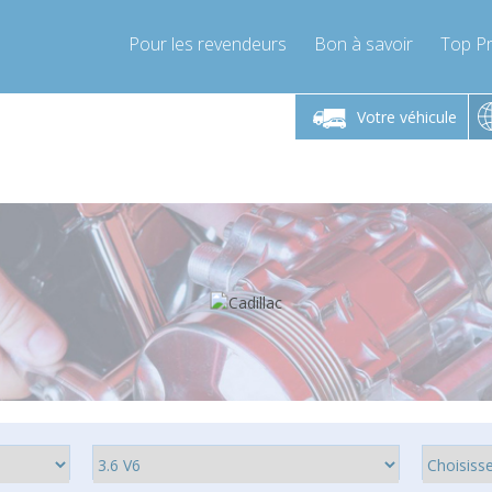
Pour les revendeurs
Bon à savoir
Top Pr
-Vendredi 9h-17h
Lundi-Vendredi 9h-17h
Lundi-
Votre véhicule
mpressor-express.fr
info@compressor-express.fr
info@comp