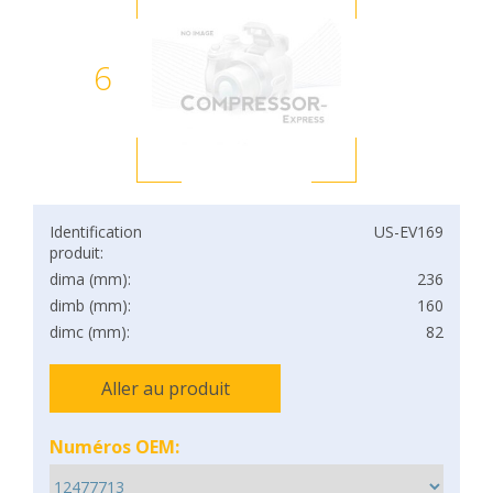
6
Identification
US-EV169
produit:
dima (mm):
236
dimb (mm):
160
dimc (mm):
82
Aller au produit
Numéros OEM: