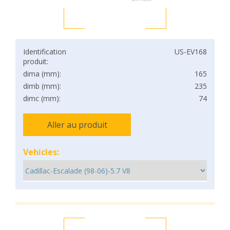
Identification
US-EV168
produit:
dima (mm):
165
dimb (mm):
235
dimc (mm):
74
Aller au produit
Vehicles: