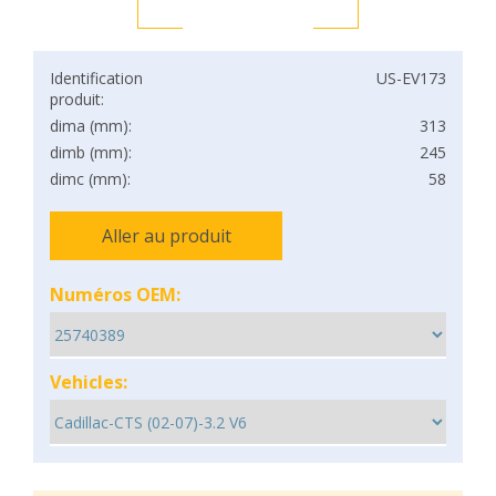
Identification
US-EV173
produit:
dima (mm):
313
dimb (mm):
245
dimc (mm):
58
Aller au produit
Numéros OEM:
Vehicles: