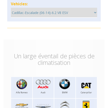
Vehicles:
Un large éventail de pièces de
climatisation
Alfa Romeo
Audi
BMW
Caterpillar