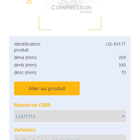
8
Identification
US-EV171
produit:
dima (mm):
209
dimb (mm):
343
dimc (mm):
73
Aller au produit
Numéros OEM:
Vehicles: