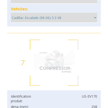
Vehicles:
7
Identification
US-EV170
produit:
dima (mm):
258