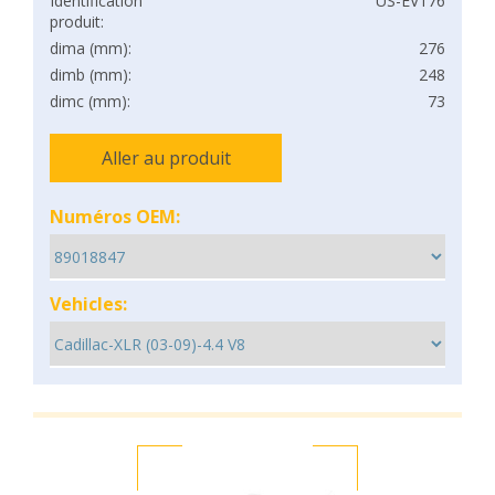
Identification
US-EV176
produit:
dima (mm):
276
dimb (mm):
248
dimc (mm):
73
Aller au produit
Numéros OEM:
Vehicles: