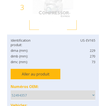
3
Identification
US-EV165
produit:
dima (mm):
229
dimb (mm):
270
dimc (mm):
73
Aller au produit
Numéros OEM:
Vehicles: