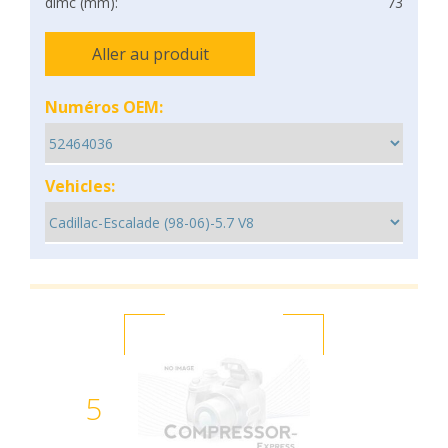
dimc (mm):
73
Aller au produit
Numéros OEM:
Vehicles:
5