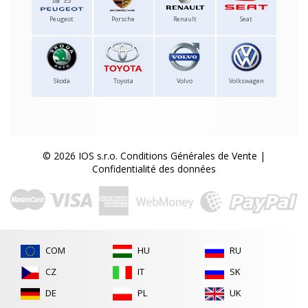
Peugeot
Porsche
Renault
Seat
Skoda
Toyota
Volvo
Volkswagen
© 2026 IOS s.r.o.
Conditions Générales de Vente
|
Confidentialité des données
COM
HU
RU
CZ
IT
SK
DE
PL
UK