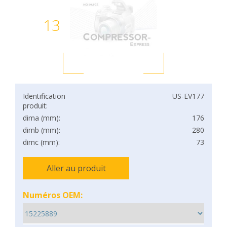
13
Identification
US-EV177
produit:
dima (mm):
176
dimb (mm):
280
dimc (mm):
73
Aller au produit
Numéros OEM: