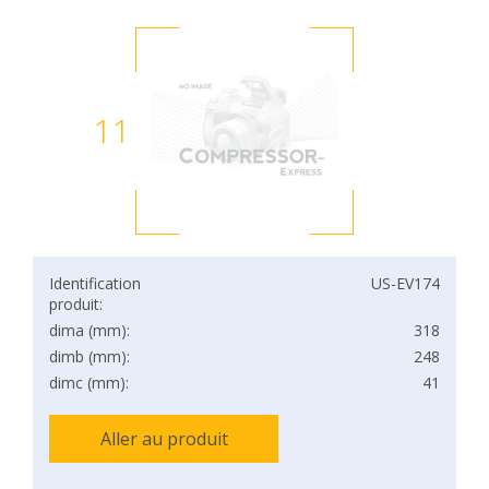
11
Identification
US-EV174
produit:
dima (mm):
318
dimb (mm):
248
dimc (mm):
41
Aller au produit