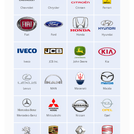
Chevrolet
Chrysler
Citroen
Ferrari
Fiat
Ford
Honda
Hyundai
Iveco
JCB Inc.
John Deere
Kia
Lexus
MAN
Maserati
Mazda
Mercedes-Benz
Mitsubishi
Nissan
Opel