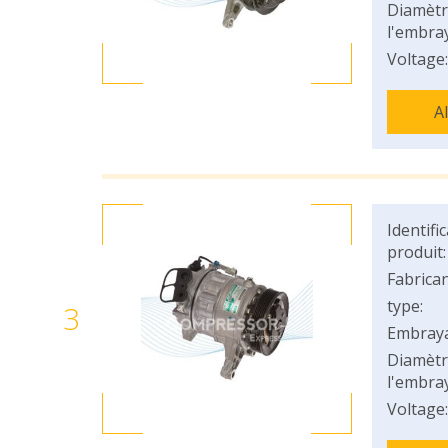
Diamètr
l'embray
Voltage:
A
Identifi
produit:
Fabrican
type:
3
Embray
Diamètr
l'embray
Voltage: