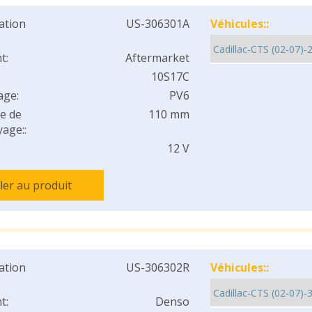
cation
US-306301A
Véhicules::
t:
Aftermarket
10S17C
age:
PV6
e de
110 mm
age::
12 V
ller au produit
cation
US-306302R
Véhicules::
t:
Denso