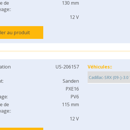
e de
130 mm
age::
12 V
ller au produit
cation
US-206157
Véhicules::
t:
Sanden
PXE16
age:
PV6
e de
115 mm
age::
12 V