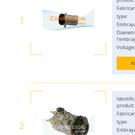
produit:
Fabrican
type:
1
Embray
Diamètr
l'embray
Voltage:
A
Identifi
produit:
Fabrican
type:
2
Embray