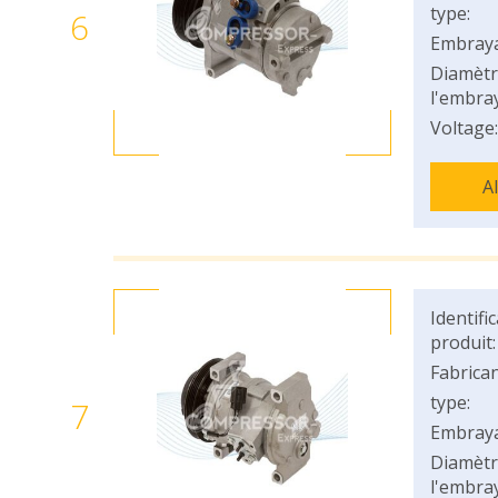
type:
6
Embray
Diamètr
l'embray
Voltage:
A
Identifi
produit:
Fabrican
type:
7
Embray
Diamètr
l'embray