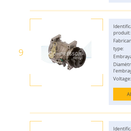
Identifi
produit:
Fabrican
type:
9
Embray
Diamètr
l'embray
Voltage:
A
Identifi