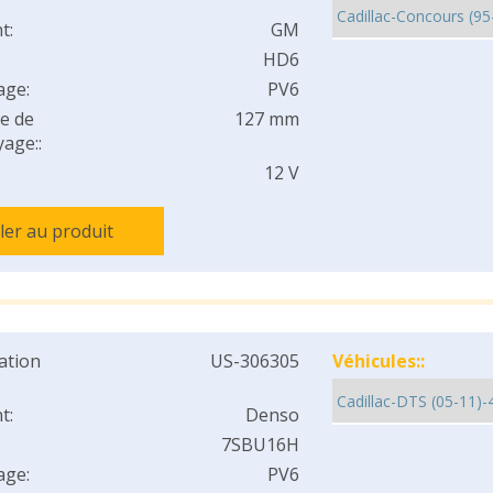
t:
GM
HD6
age:
PV6
e de
127 mm
age::
12 V
ller au produit
cation
US-306305
Véhicules::
t:
Denso
7SBU16H
age:
PV6