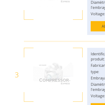
Diamètr
l'embray
Voltage:
A
Identifi
produit:
Fabrican
type:
3
Embray
Diamètr
l'embray
Voltage: