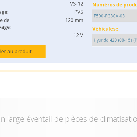
VS-12
Numéros de produi
age:
PV5
e de
120 mm
age::
Véhicules::
12 V
ller au produit
n large éventail de pièces de climatisati