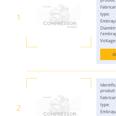
produit:
Fabrican
type:
1
Embray
Diamètr
l'embray
Voltage:
A
Identifi
produit:
Fabrican
type:
2
Embray