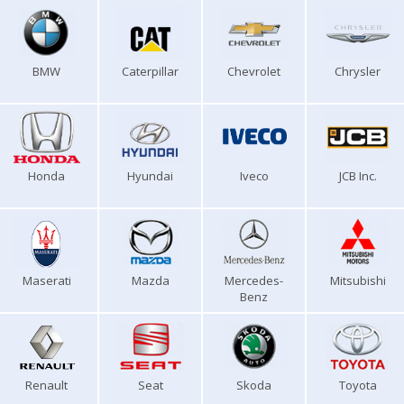
BMW
Caterpillar
Chevrolet
Chrysler
Honda
Hyundai
Iveco
JCB Inc.
Maserati
Mazda
Mercedes-
Mitsubishi
Benz
Renault
Seat
Skoda
Toyota