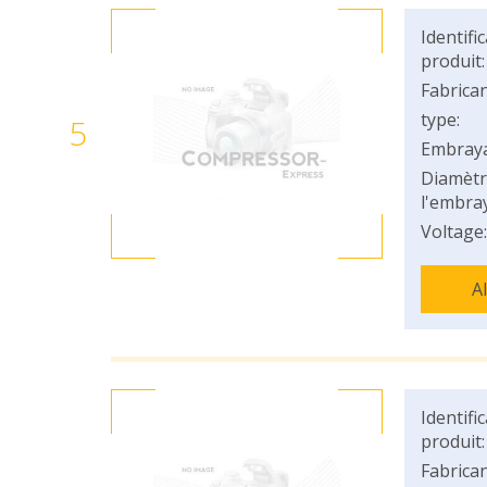
Identifi
produit:
Fabrican
type:
5
Embray
Diamètr
l'embray
Voltage:
A
Identifi
produit:
Fabrican