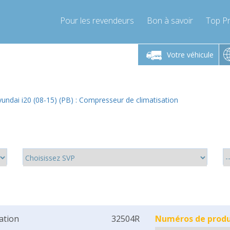
Pour les revendeurs
Bon à savoir
Top Pr
-Vendredi 9h-17h
Lundi-Vendredi 9h-17h
Votre véhicule
mpressor-express.fr
info@compressor-express.fr
undai i20 (08-15) (PB) : Compresseur de climatisation
cation
32504R
Numéros de produi