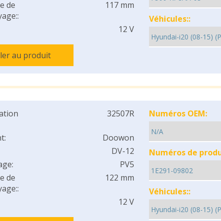
e de
117 mm
age::
Véhicules::
12 V
ller au produit
cation
32507R
Numéros OEM:
t:
Doowon
DV-12
Numéros de produi
age:
PV5
e de
122 mm
age::
Véhicules::
12 V