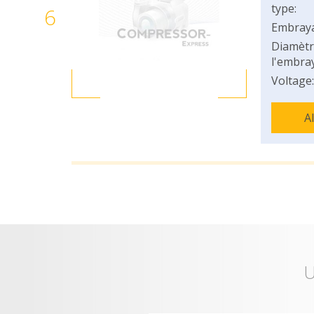
type:
6
Embray
Diamètr
l'embray
Voltage:
A
U