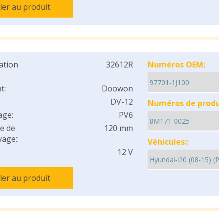
ller au produit
cation
32612R
Numéros OEM:
t:
Doowon
DV-12
Numéros de produi
age:
PV6
e de
120 mm
age::
Véhicules::
12 V
ller au produit