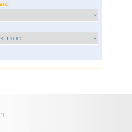
ts::
on