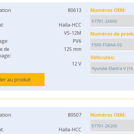
cation
80613
Numéros OEM:
t:
Halla-HCC
VS-12M
Numéros de produi
age:
PV6
e de
125 mm
age::
Véhicules::
12 V
ller au produit
cation
80507
Numéros OEM:
t:
Halla-HCC