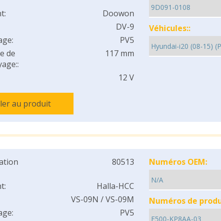
t:
Doowon
DV-9
Véhicules::
age:
PV5
e de
117 mm
age::
12 V
ller au produit
cation
80513
Numéros OEM:
t:
Halla-HCC
VS-09N / VS-09M
Numéros de produi
age:
PV5