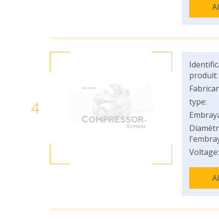
A
Identifi
produit:
Fabrican
type:
4
Embray
Diamètr
l'embray
Voltage:
A