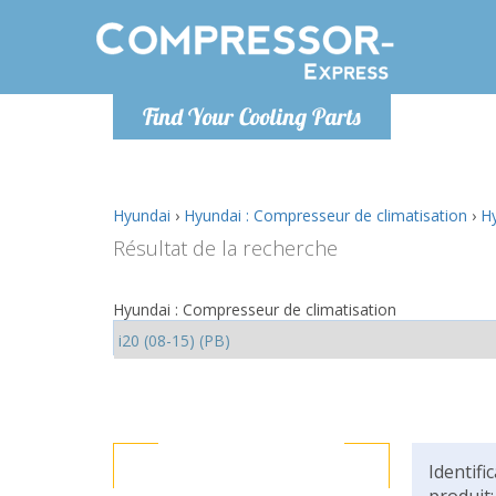
Lundi-Vendredi 9h-17h
Lundi
Find Your Cooling Parts
info@compressor-express.fr
info@co
Hyundai
›
Hyundai : Compresseur de climatisation
›
Hy
Résultat de la recherche
Hyundai : Compresseur de climatisation
Identifi