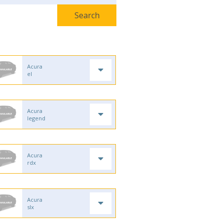
Acura
el
Acura
legend
Acura
rdx
Acura
slx