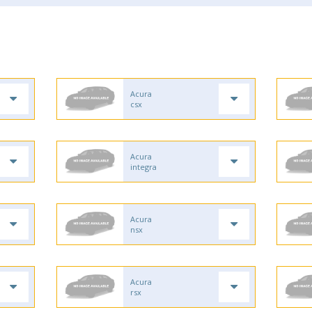
Acura
csx
Acura
integra
Acura
nsx
Acura
rsx