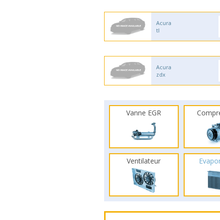
Acura
tl
Acura
zdx
Vanne EGR
Compr
Ventilateur
Evapo