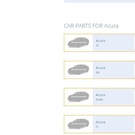
CAR PARTS FOR Acura
Acura
cl
Acura
ilx
Acura
mdx
Acura
rl