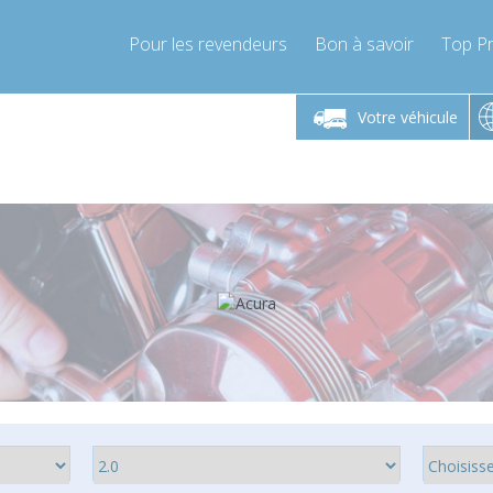
Pour les revendeurs
Bon à savoir
Top Pr
-Vendredi 9h-17h
Lundi-Vendredi 9h-17h
Lundi-
Votre véhicule
mpressor-express.fr
info@compressor-express.fr
info@comp