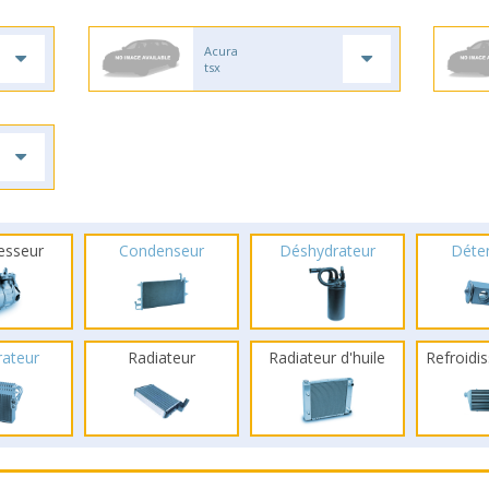
Acura
tsx
esseur
Condenseur
Déshydrateur
Déte
rateur
Radiateur
Radiateur d'huile
Refroidis