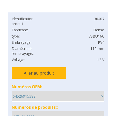
Identification
30407
produit:
Fabricant:
Denso
type:
7SBU16C
Embrayage:
PV4
Diamètre de
110 mm
l'embrayage::
Voltage:
12 V
Aller au produit
Numéros OEM:
Numéros de produits::