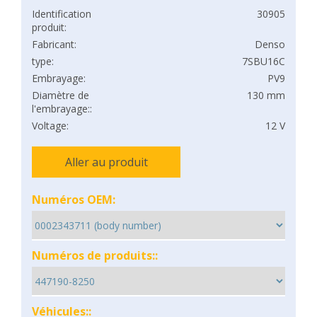
Identification
30905
produit:
Fabricant:
Denso
type:
7SBU16C
Embrayage:
PV9
Diamètre de
130 mm
l'embrayage::
Voltage:
12 V
Aller au produit
Numéros OEM:
Numéros de produits::
Véhicules::