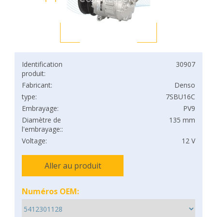
Identification
30907
produit:
Fabricant:
Denso
type:
7SBU16C
Embrayage:
PV9
Diamètre de
135 mm
l'embrayage::
Voltage:
12 V
Aller au produit
Numéros OEM: