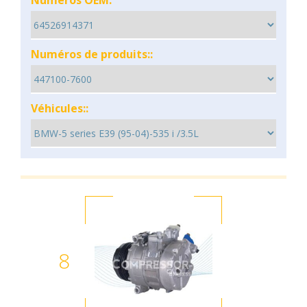
Numéros OEM:
Numéros de produits::
Véhicules::
8