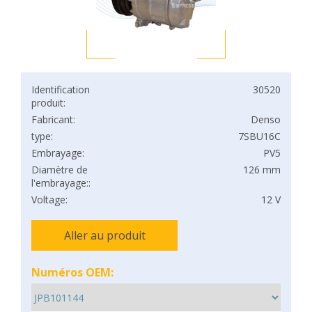
Identification
30520
produit:
Fabricant:
Denso
type:
7SBU16C
Embrayage:
PV5
Diamètre de
126 mm
l'embrayage::
Voltage:
12 V
Aller au produit
Numéros OEM: