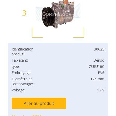
3
Identification
30625
produit:
Fabricant:
Denso
type:
7SBU16C
Embrayage:
PV6
Diamètre de
126 mm
l'embrayage::
Voltage:
12 V
Aller au produit