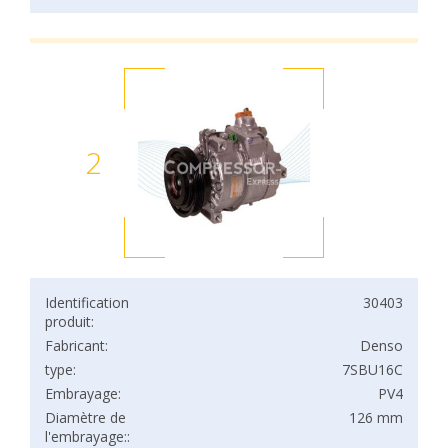
2
Identification
30403
produit:
Fabricant:
Denso
type:
7SBU16C
Embrayage:
PV4
Diamètre de
126 mm
l'embrayage::