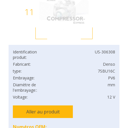
11
Identification
US-306308
produit:
Fabricant:
Denso
type:
7SBU16C
Embrayage:
PV6
Diamètre de
mm
l'embrayage::
Voltage:
12 V
Aller au produit
Numéros OEM: