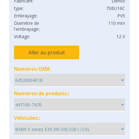
Fabricant:
Denso
type:
7SBU16C
Embrayage:
PV5
Diamètre de
110 mm
l'embrayage::
Voltage:
12 V
Aller au produit
Numéros OEM:
Numéros de produits::
Véhicules::