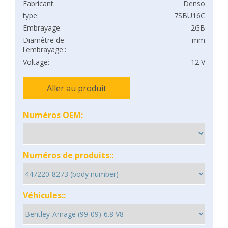
Fabricant:
Denso
type:
7SBU16C
Embrayage:
2GB
Diamètre de
mm
l'embrayage::
Voltage:
12 V
Aller au produit
Numéros OEM:
Numéros de produits::
Véhicules::