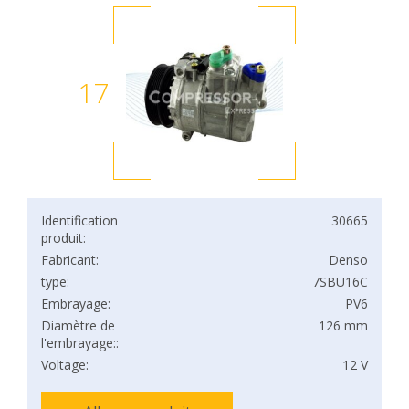
17
Identification
30665
produit:
Fabricant:
Denso
type:
7SBU16C
Embrayage:
PV6
Diamètre de
126 mm
l'embrayage::
Voltage:
12 V