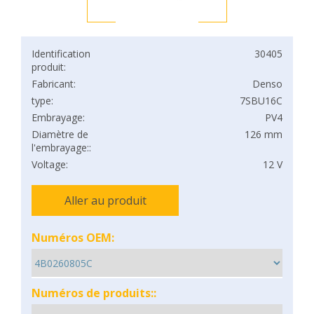
Identification
30405
produit:
Fabricant:
Denso
type:
7SBU16C
Embrayage:
PV4
Diamètre de
126 mm
l'embrayage::
Voltage:
12 V
Aller au produit
Numéros OEM:
Numéros de produits::