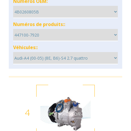
Numéros OEM:
Numéros de produits::
Véhicules::
4