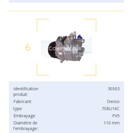
6
Identification
30503
produit:
Fabricant:
Denso
type:
7SBU16C
Embrayage:
PV5
Diamètre de
110 mm
l'embrayage::