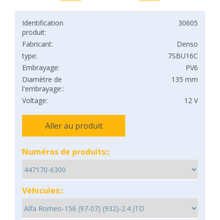
Identification
30605
produit:
Fabricant:
Denso
type:
7SBU16C
Embrayage:
PV6
Diamètre de
135 mm
l'embrayage::
Voltage:
12 V
Aller au produit
Numéros de produits::
Véhicules::