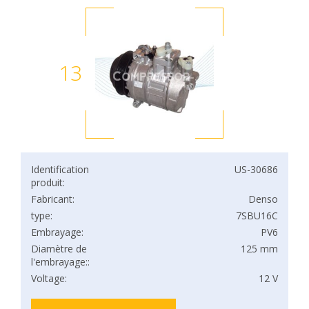
13
Identification
US-30686
produit:
Fabricant:
Denso
type:
7SBU16C
Embrayage:
PV6
Diamètre de
125 mm
l'embrayage::
Voltage:
12 V