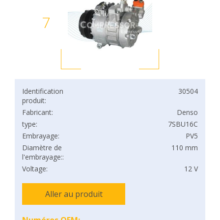
7
Identification
30504
produit:
Fabricant:
Denso
type:
7SBU16C
Embrayage:
PV5
Diamètre de
110 mm
l'embrayage::
Voltage:
12 V
Aller au produit