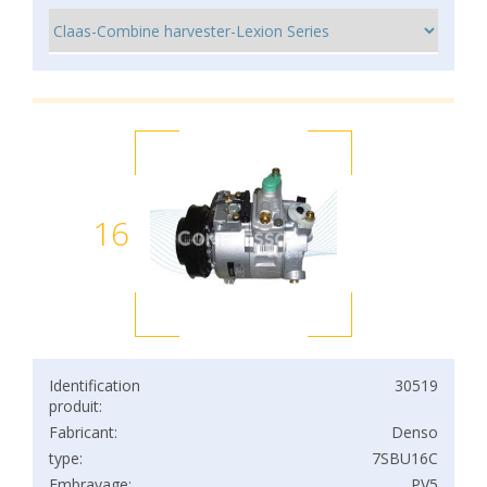
16
Identification
30519
produit:
Fabricant:
Denso
type:
7SBU16C
Embrayage:
PV5