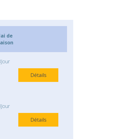
lai de
raison
Jour
Détails
Jour
Détails