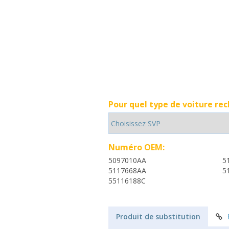
Pour quel type de voiture re
Numéro OEM:
5097010AA
5
5117668AA
5
55116188C
Produit de substitution