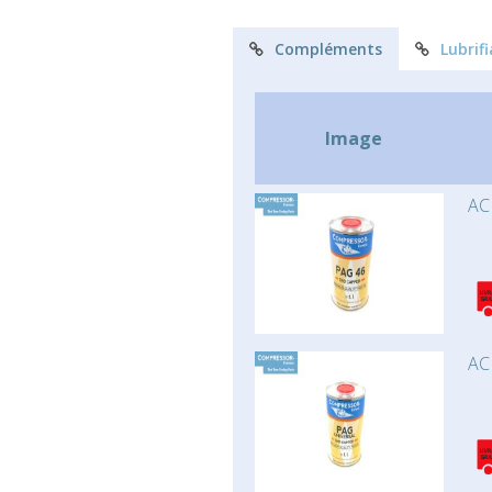
Compléments
Lubrif
Image
AC
AC