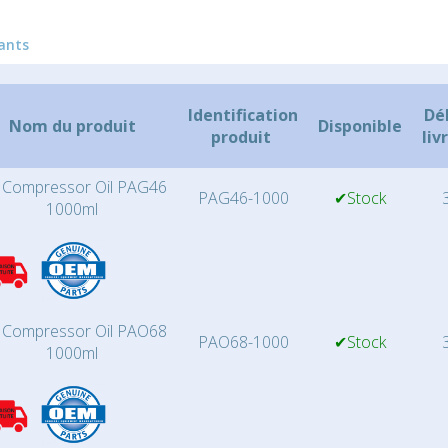
iants
Identification
Dé
Nom du produit
Disponible
produit
liv
 Compressor Oil PAG46
PAG46-1000
✔Stock
3
1000ml
 Compressor Oil PAO68
PAO68-1000
✔Stock
3
1000ml