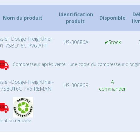
Identification
Dé
Nom du produit
Disponible
produit
liv
ysler-Dodge-Freightliner-
US-30686A
✔Stock
3
01-7SBU16C-PV6-AFT
Compresseur après-vente - une copie du compresseur d'origin
ysler-Dodge-Freightliner-
A
US-30686R
-7SBU16C-PV6-REMAN
commander
ication rénovée