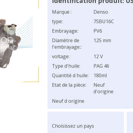
Identification produit: U
Marque :
Denso
type:
7SBU16C
Embrayage:
PV6
Diamètre de
125 mm
l'embrayage::
voltage:
12 V
Type d'huile:
PAG 46
Quantité d huile:
180ml
Etat de la pièce:
Neuf
d'origine
Neuf d origine
Choisissez un pays