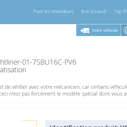
Pour les revendeurs
Bon à savoir
Top Pr
-Vendredi 9h-17h
Lundi-Vendredi 9h-17h
Lundi-
Votre véhicule
mpressor-express.fr
info@compressor-express.fr
info@comp
ghtliner-01-7SBU16C-PV6
tisation
t de vérifier avec votre mécanicien, car certains véhic
ceci n'est pas forcément le modèle spécial dont vous a