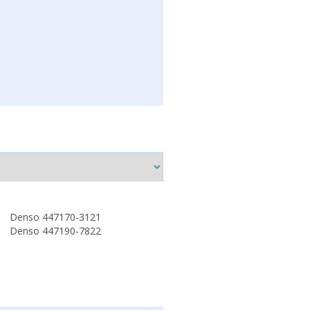
Denso 447170-3121
Denso 447190-7822