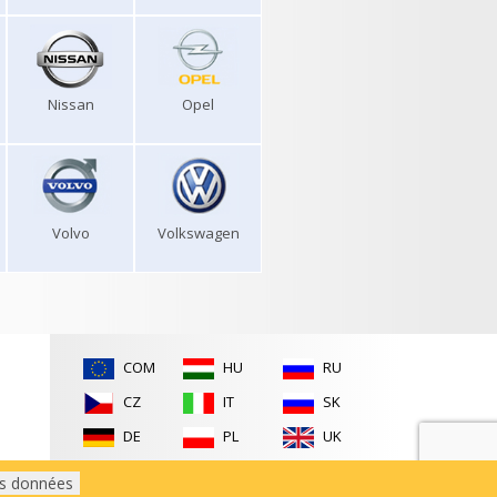
Nissan
Opel
Volvo
Volkswagen
COM
HU
RU
CZ
IT
SK
DE
PL
UK
ES
RO
es données