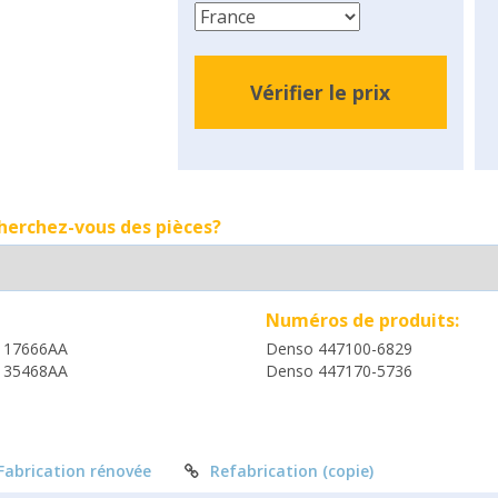
Vérifier le prix
cherchez-vous des pièces?
Numéros de produits:
117666AA
Denso 447100-6829
135468AA
Denso 447170-5736
Fabrication rénovée
Refabrication (copie)