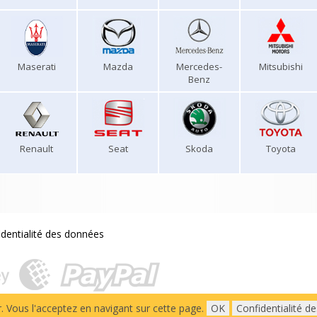
Maserati
Mazda
Mercedes-
Mitsubishi
Benz
Renault
Seat
Skoda
Toyota
identialité des données
r. Vous l'acceptez en navigant sur cette page.
OK
Confidentialité d