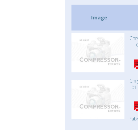
Image
Chr
Chr
01
Fabr