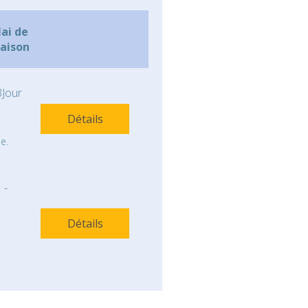
lai de
raison
Jour
Détails
e.
-
Détails