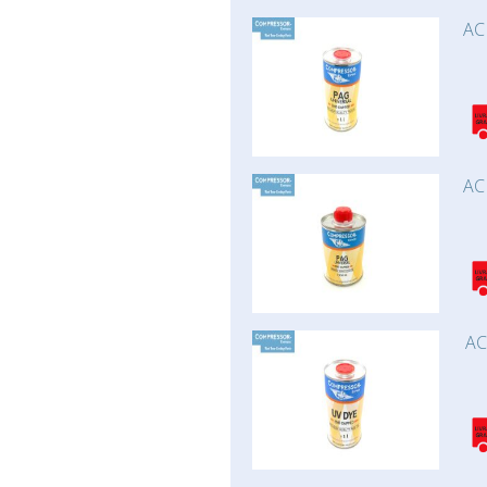
AC
AC
AC