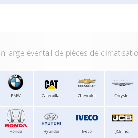
n large éventail de pièces de climatisati
BMW
Caterpillar
Chevrolet
Chrysler
Honda
Hyundai
Iveco
JCB Inc.