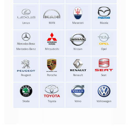
Lexus
MAN
Maserati
Mazda
Mercedes-Benz
Mitsubishi
Nissan
Opel
Peugeot
Porsche
Renault
Seat
Skoda
Toyota
Volvo
Volkswagen