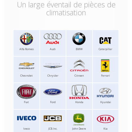
Un large éventail de pièces de
climatisation
Alfa Romeo
Audi
BMW
Caterpillar
Chevrolet
Chrysler
Citroen
Ferrari
Fiat
Ford
Honda
Hyundai
Iveco
JCB Inc.
John Deere
Kia