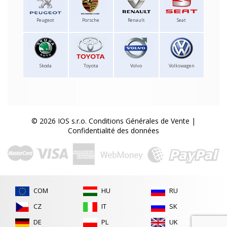
Peugeot
Porsche
Renault
Seat
Skoda
Toyota
Volvo
Volkswagen
© 2026 IOS s.r.o.
Conditions Générales de Vente
|
Confidentialité des données
COM
HU
RU
CZ
IT
SK
DE
PL
UK