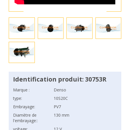
Identification produit: 30753R
Marque :
Denso
type:
10S20C
Embrayage:
PV7
Diamètre de
130 mm
l'embrayage::
voltage:
12 V