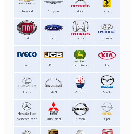
Chevrolet
Chrysler
Citroen
Ferrari
Fiat
Ford
Honda
Hyundai
Iveco
JCB Inc.
John Deere
Kia
Lexus
MAN
Maserati
Mazda
Mercedes-Benz
Mitsubishi
Nissan
Opel