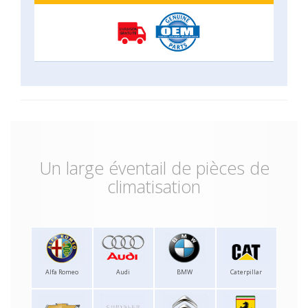
Un large éventail de pièces de
climatisation
Alfa Romeo
Audi
BMW
Caterpillar