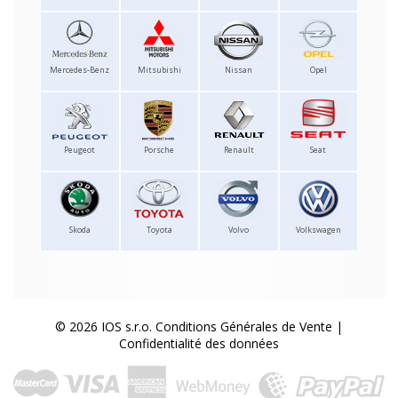
Mercedes-Benz
Mitsubishi
Nissan
Opel
Peugeot
Porsche
Renault
Seat
Skoda
Toyota
Volvo
Volkswagen
© 2026 IOS s.r.o.
Conditions Générales de Vente
|
Confidentialité des données