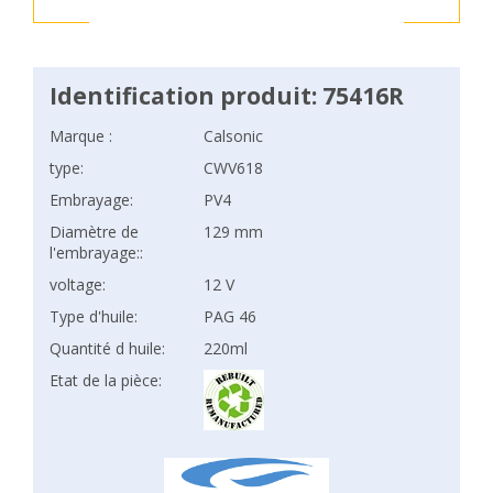
Identification produit: 75416R
Marque :
Calsonic
type:
CWV618
Embrayage:
PV4
Diamètre de
129 mm
l'embrayage::
voltage:
12 V
Type d'huile:
PAG 46
Quantité d huile:
220ml
Etat de la pièce: