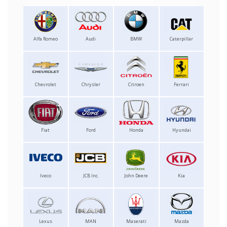
Alfa Romeo
Audi
BMW
Caterpillar
Chevrolet
Chrysler
Citroen
Ferrari
Fiat
Ford
Honda
Hyundai
Iveco
JCB Inc.
John Deere
Kia
Lexus
MAN
Maserati
Mazda