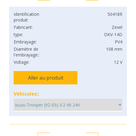
Identification
50418R
produit:
Fabricant:
Zexel
type:
DKV-14D
Embrayage:
PV4
Diamètre de
108 mm
l'embrayage::
Voltage:
12 V
Aller au produit
Véhicules::