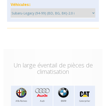
Véhicules::
Un large éventail de pièces de
climatisation
Alfa Romeo
Audi
BMW
Caterpillar