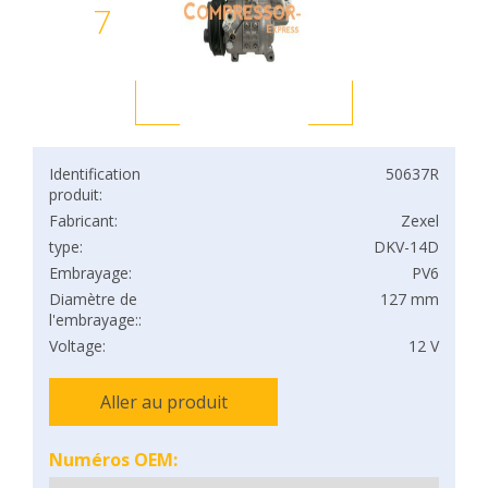
7
Identification
50637R
produit:
Fabricant:
Zexel
type:
DKV-14D
Embrayage:
PV6
Diamètre de
127 mm
l'embrayage::
Voltage:
12 V
Aller au produit
Numéros OEM: