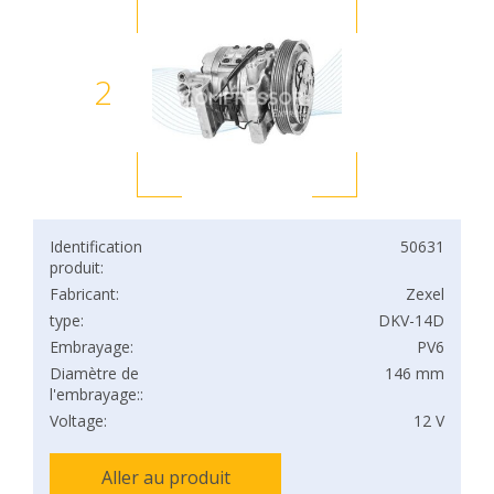
2
Identification
50631
produit:
Fabricant:
Zexel
type:
DKV-14D
Embrayage:
PV6
Diamètre de
146 mm
l'embrayage::
Voltage:
12 V
Aller au produit