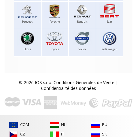
Peugeot
Porsche
Renault
Seat
Skoda
Toyota
Volvo
Volkswagen
© 2026 IOS s.r.o.
Conditions Générales de Vente
|
Confidentialité des données
COM
HU
RU
CZ
IT
SK