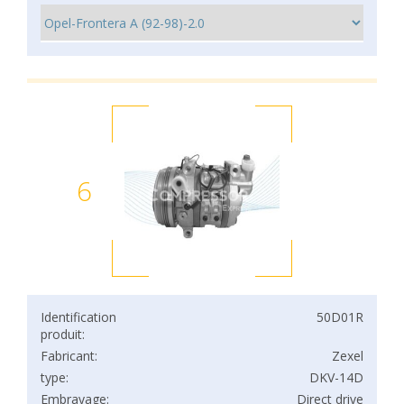
6
Identification
50D01R
produit:
Fabricant:
Zexel
type:
DKV-14D
Embrayage:
Direct drive