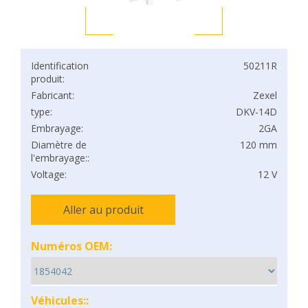
Identification
50211R
produit:
Fabricant:
Zexel
type:
DKV-14D
Embrayage:
2GA
Diamètre de
120 mm
l'embrayage::
Voltage:
12 V
Aller au produit
Numéros OEM:
Véhicules::