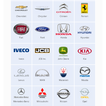
Chevrolet
Chrysler
Citroen
Ferrari
Fiat
Ford
Honda
Hyundai
Iveco
JCB Inc.
John Deere
Kia
Lexus
MAN
Maserati
Mazda
Mercedes-Benz
Mitsubishi
Nissan
Opel