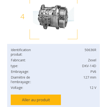
4
Identification
50636R
produit:
Fabricant:
Zexel
type:
DKV-14D
Embrayage:
PV6
Diamètre de
127 mm
l'embrayage::
Voltage:
12 V
Aller au produit