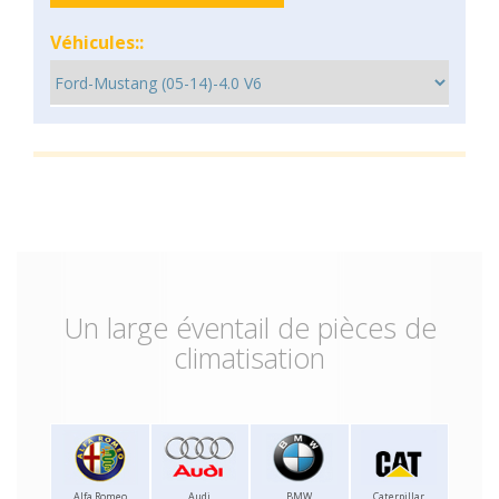
Véhicules::
Un large éventail de pièces de
climatisation
Alfa Romeo
Audi
BMW
Caterpillar