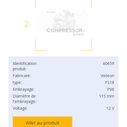
2
Identification
60659
produit:
Fabricant:
Visteon
type:
FS18
Embrayage:
PV6
Diamètre de
115 mm
l'embrayage::
Voltage:
12 V
Aller au produit