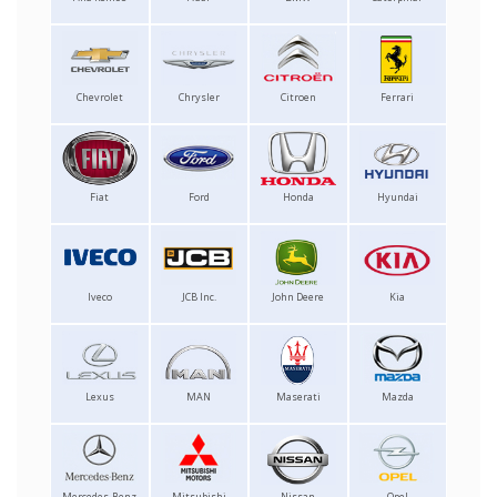
Chevrolet
Chrysler
Citroen
Ferrari
Fiat
Ford
Honda
Hyundai
Iveco
JCB Inc.
John Deere
Kia
Lexus
MAN
Maserati
Mazda
Mercedes-Benz
Mitsubishi
Nissan
Opel