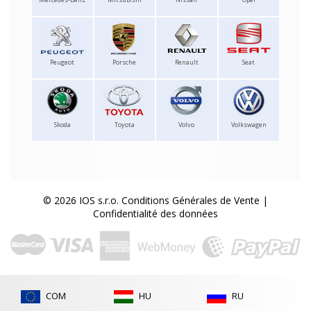
Peugeot
Porsche
Renault
Seat
Skoda
Toyota
Volvo
Volkswagen
© 2026 IOS s.r.o.
Conditions Générales de Vente
|
Confidentialité des données
COM
HU
RU