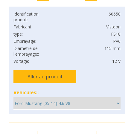
Identification
60658
produit:
Fabricant:
Visteon
type:
FS18
Embrayage:
PV6
Diamètre de
115 mm
l'embrayage::
Voltage:
12 V
Aller au produit
Véhicules::