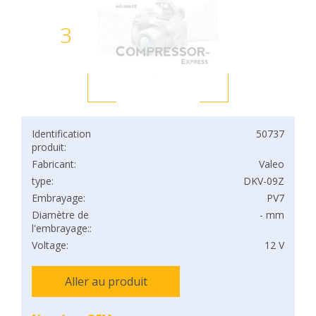
3
Identification
50737
produit:
Fabricant:
Valeo
type:
DKV-09Z
Embrayage:
PV7
Diamètre de
- mm
l'embrayage::
Voltage:
12 V
Aller au produit