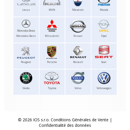
Lexus
MAN
Maserati
Mazda
Mercedes-Benz
Mitsubishi
Nissan
Opel
Peugeot
Porsche
Renault
Seat
Skoda
Toyota
Volvo
Volkswagen
© 2026 IOS s.r.o.
Conditions Générales de Vente
|
Confidentialité des données