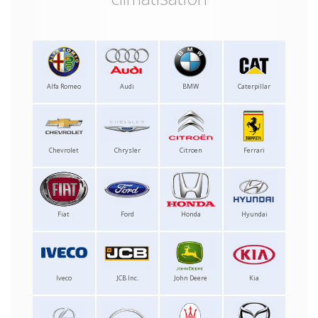
Alfa Romeo
Audi
BMW
Caterpillar
Chevrolet
Chrysler
Citroen
Ferrari
Fiat
Ford
Honda
Hyundai
Iveco
JCB Inc.
John Deere
Kia