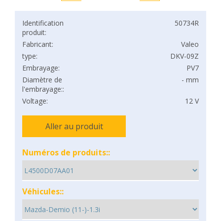
Identification
50734R
produit:
Fabricant:
Valeo
type:
DKV-09Z
Embrayage:
PV7
Diamètre de
- mm
l'embrayage::
Voltage:
12 V
Aller au produit
Numéros de produits::
Véhicules::