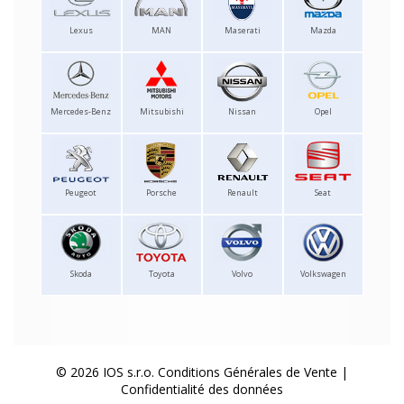
Lexus
MAN
Maserati
Mazda
Mercedes-Benz
Mitsubishi
Nissan
Opel
Peugeot
Porsche
Renault
Seat
Skoda
Toyota
Volvo
Volkswagen
© 2026 IOS s.r.o.
Conditions Générales de Vente
|
Confidentialité des données