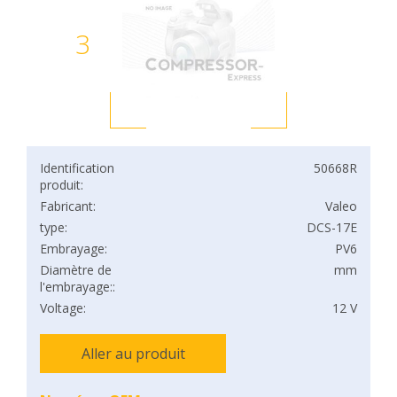
3
Identification
50668R
produit:
Fabricant:
Valeo
type:
DCS-17E
Embrayage:
PV6
Diamètre de
mm
l'embrayage::
Voltage:
12 V
Aller au produit