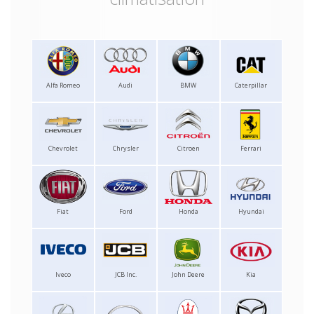
Alfa Romeo
Audi
BMW
Caterpillar
Chevrolet
Chrysler
Citroen
Ferrari
Fiat
Ford
Honda
Hyundai
Iveco
JCB Inc.
John Deere
Kia