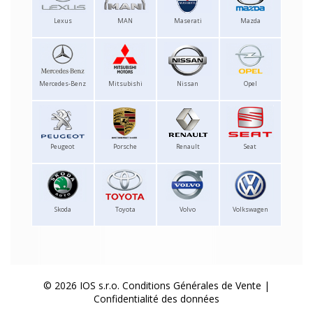
Lexus
MAN
Maserati
Mazda
Mercedes-Benz
Mitsubishi
Nissan
Opel
Peugeot
Porsche
Renault
Seat
Skoda
Toyota
Volvo
Volkswagen
© 2026 IOS s.r.o.
Conditions Générales de Vente
|
Confidentialité des données