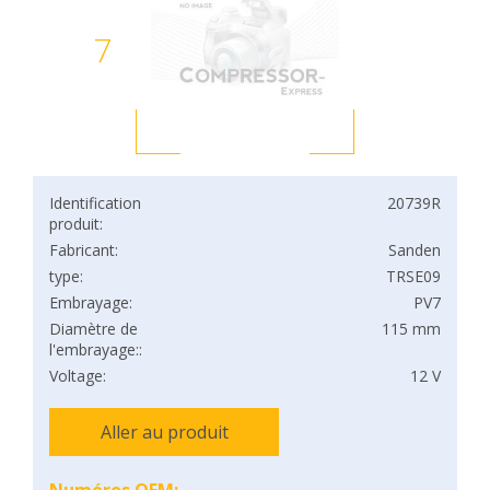
7
Identification
20739R
produit:
Fabricant:
Sanden
type:
TRSE09
Embrayage:
PV7
Diamètre de
115 mm
l'embrayage::
Voltage:
12 V
Aller au produit