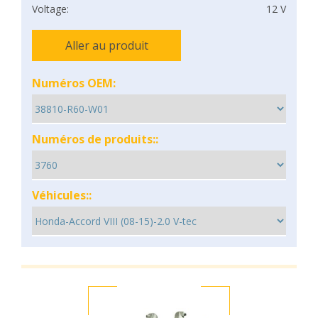
Voltage:
12 V
Aller au produit
Numéros OEM:
Numéros de produits::
Véhicules::