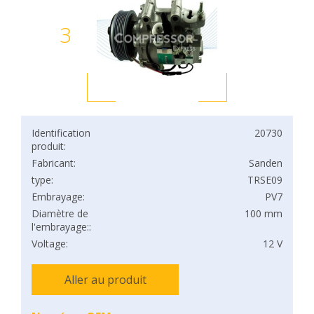
3
Identification
20730
produit:
Fabricant:
Sanden
type:
TRSE09
Embrayage:
PV7
Diamètre de
100 mm
l'embrayage::
Voltage:
12 V
Aller au produit