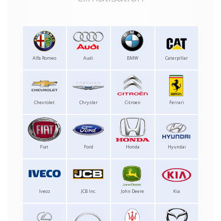
Alfa Romeo
Audi
BMW
Caterpillar
Chevrolet
Chrysler
Citroen
Ferrari
Fiat
Ford
Honda
Hyundai
Iveco
JCB Inc.
John Deere
Kia