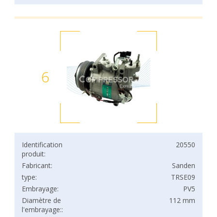
6
Identification
20550
produit:
Fabricant:
Sanden
type:
TRSE09
Embrayage:
PV5
Diamètre de
112 mm
l'embrayage::