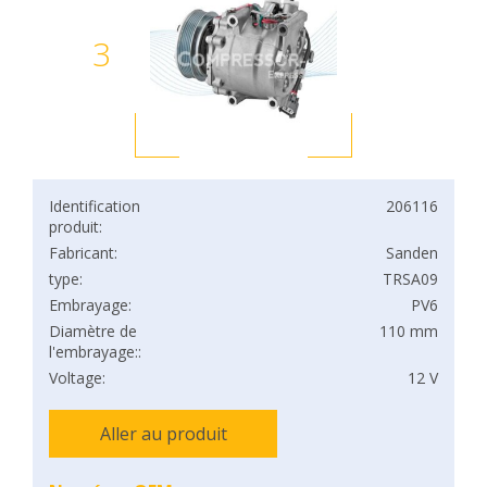
3
Identification
206116
produit:
Fabricant:
Sanden
type:
TRSA09
Embrayage:
PV6
Diamètre de
110 mm
l'embrayage::
Voltage:
12 V
Aller au produit