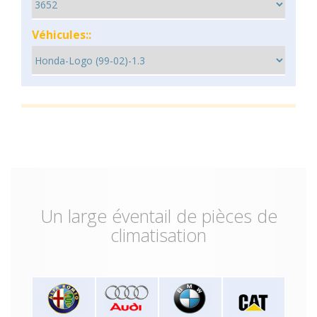
Véhicules::
Un large éventail de pièces de
climatisation