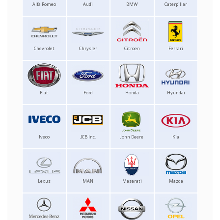
Alfa Romeo
Audi
BMW
Caterpillar
Chevrolet
Chrysler
Citroen
Ferrari
Fiat
Ford
Honda
Hyundai
Iveco
JCB Inc.
John Deere
Kia
Lexus
MAN
Maserati
Mazda