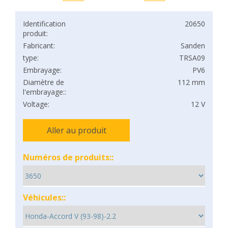
Identification
20650
produit:
Fabricant:
Sanden
type:
TRSA09
Embrayage:
PV6
Diamètre de
112 mm
l'embrayage::
Voltage:
12 V
Aller au produit
Numéros de produits::
Véhicules::