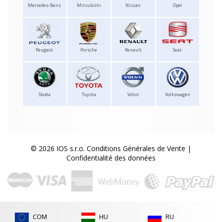
Mercedes-Benz
Mitsubishi
Nissan
Opel
Peugeot
Porsche
Renault
Seat
Skoda
Toyota
Volvo
Volkswagen
© 2026 IOS s.r.o.
Conditions Générales de Vente
|
Confidentialité des données
COM
HU
RU