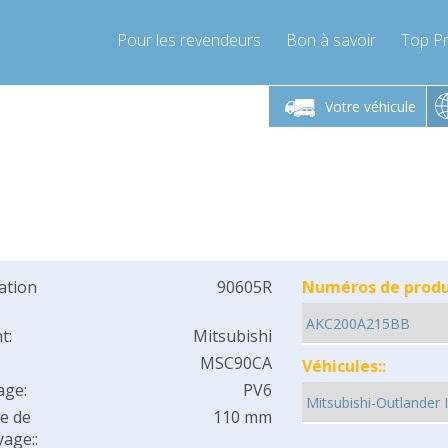
Pour les revendeurs
Bon à savoir
Top Pr
-Vendredi 9h-17h
Lundi-Vendredi 9h-17h
Lundi-
Votre véhicule
mpressor-express.fr
info@compressor-express.fr
info@comp
cation
90605R
Numéros de produi
t:
Mitsubishi
MSC90CA
Véhicules::
age:
PV6
e de
110 mm
age::