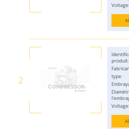
Voltage:
A
Identifi
produit:
Fabrican
type:
2
Embray
Diamètr
l'embray
Voltage:
A