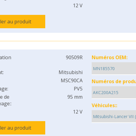
12 V
ller au produit
cation
90509R
Numéros OEM:
t:
Mitsubishi
MSC90CA
Numéros de produi
age:
PV5
e de
95 mm
age::
Véhicules::
12 V
ller au produit