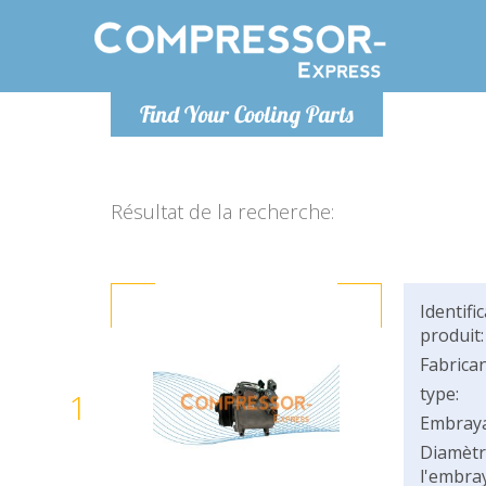
Lundi
Find Your Cooling Parts
info@co
Résultat de la recherche:
Identifi
produit:
Fabrican
type:
1
Embray
Diamètr
l'embray