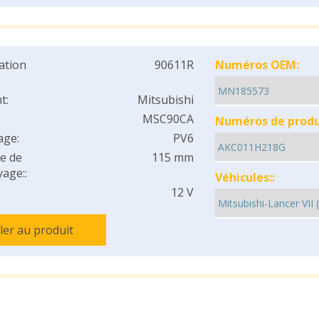
cation
90611R
Numéros OEM:
t:
Mitsubishi
MSC90CA
Numéros de produi
age:
PV6
e de
115 mm
age::
Véhicules::
12 V
ller au produit