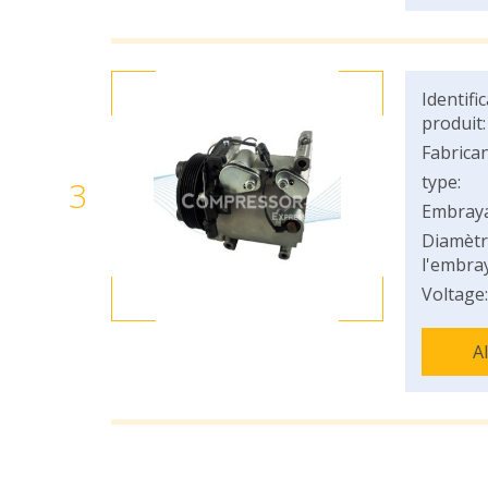
Identifi
produit:
Fabrican
type:
3
Embray
Diamètr
l'embray
Voltage:
A