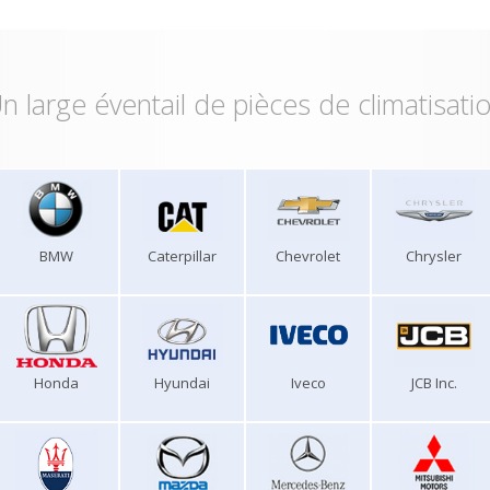
n large éventail de pièces de climatisati
BMW
Caterpillar
Chevrolet
Chrysler
Honda
Hyundai
Iveco
JCB Inc.