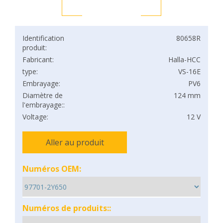
Identification
80658R
produit:
Fabricant:
Halla-HCC
type:
VS-16E
Embrayage:
PV6
Diamètre de
124 mm
l'embrayage::
Voltage:
12 V
Aller au produit
Numéros OEM:
Numéros de produits::