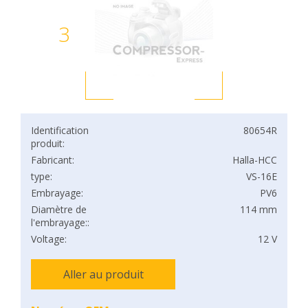
3
Identification
80654R
produit:
Fabricant:
Halla-HCC
type:
VS-16E
Embrayage:
PV6
Diamètre de
114 mm
l'embrayage::
Voltage:
12 V
Aller au produit