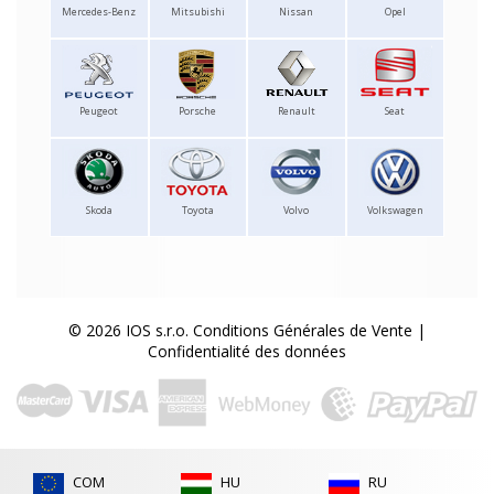
Mercedes-Benz
Mitsubishi
Nissan
Opel
Peugeot
Porsche
Renault
Seat
Skoda
Toyota
Volvo
Volkswagen
© 2026 IOS s.r.o.
Conditions Générales de Vente
|
Confidentialité des données
COM
HU
RU