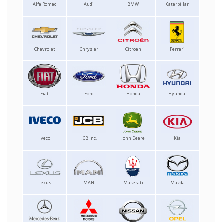
Alfa Romeo
Audi
BMW
Caterpillar
Chevrolet
Chrysler
Citroen
Ferrari
Fiat
Ford
Honda
Hyundai
Iveco
JCB Inc.
John Deere
Kia
Lexus
MAN
Maserati
Mazda