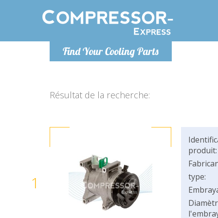
Lundi
Find Your Cooling Parts
info@co
Résultat de la recherche:
Identifi
produit:
Fabrican
type:
1
Embray
Diamètr
l'embray