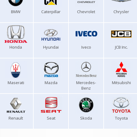
BMW
Caterpillar
Chevrolet
Chrysler
Honda
Hyundai
Iveco
JCB Inc.
Maserati
Mazda
Mercedes-
Mitsubishi
Benz
Renault
Seat
Skoda
Toyota