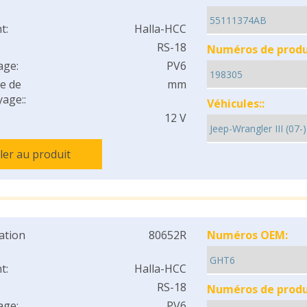
t:
Halla-HCC
RS-18
Numéros de produi
age:
PV6
e de
mm
age::
Véhicules::
12 V
ller au produit
cation
80652R
Numéros OEM:
t:
Halla-HCC
RS-18
Numéros de produi
age:
PV6