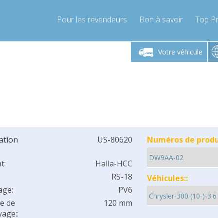
Pour les revendeurs
Bon à savoir
Top Pr
-Vendredi 9h-17h
Lundi-Vendredi 9h-17h
Lundi-
Votre véhicule
mpressor-express.fr
info@compressor-express.fr
info@comp
cation
US-80620
Numéros de produi
t:
Halla-HCC
RS-18
Véhicules::
age:
PV6
e de
120 mm
age::