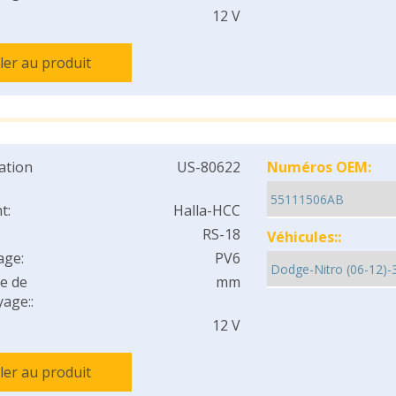
12 V
ller au produit
cation
US-80622
Numéros OEM:
t:
Halla-HCC
RS-18
Véhicules::
age:
PV6
e de
mm
age::
12 V
ller au produit