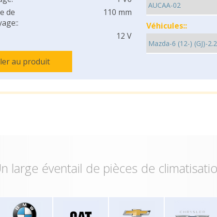
e de
110 mm
age::
Véhicules::
12 V
ller au produit
n large éventail de pièces de climatisati