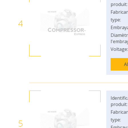
produit:
Fabrican
type:
4
Embray
Diamètr
l'embray
Voltage:
A
Identifi
produit:
Fabrican
type:
5
Embray