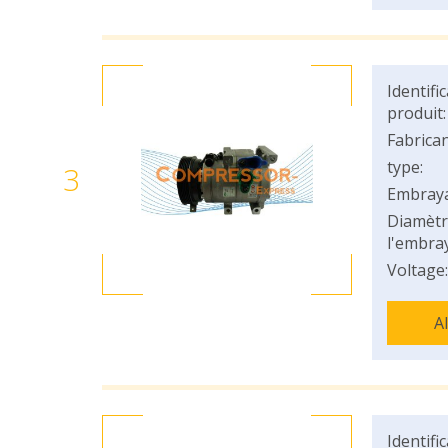
Identifi
produit:
Fabrican
type:
3
Embray
Diamètr
l'embray
Voltage:
A
Identifi