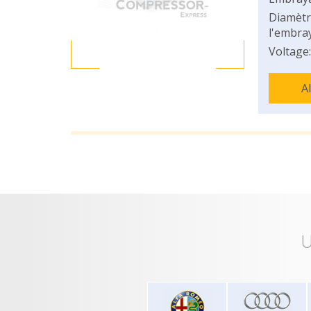
Diamètr
l'embray
Voltage:
A
U