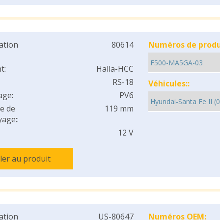
cation
80614
Numéros de produi
t:
Halla-HCC
RS-18
Véhicules::
age:
PV6
e de
119 mm
age::
12 V
ller au produit
cation
US-80647
Numéros OEM: