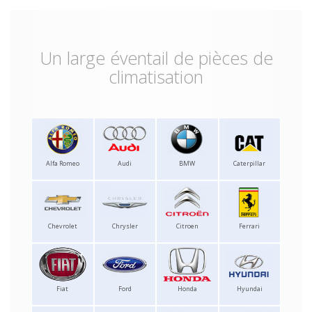
Un large éventail de pièces de
climatisation
Alfa Romeo
Audi
BMW
Caterpillar
Chevrolet
Chrysler
Citroen
Ferrari
Fiat
Ford
Honda
Hyundai