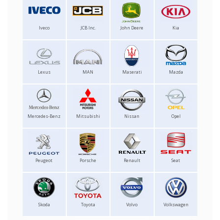
Iveco
JCB Inc.
John Deere
Kia
Lexus
MAN
Maserati
Mazda
Mercedes-Benz
Mitsubishi
Nissan
Opel
Peugeot
Porsche
Renault
Seat
Skoda
Toyota
Volvo
Volkswagen