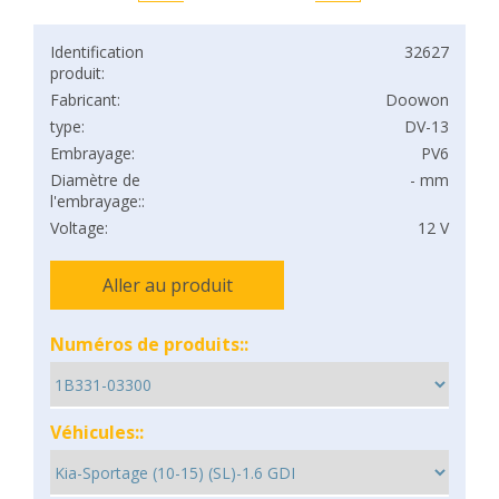
Identification
32627
produit:
Fabricant:
Doowon
type:
DV-13
Embrayage:
PV6
Diamètre de
- mm
l'embrayage::
Voltage:
12 V
Aller au produit
Numéros de produits::
Véhicules::