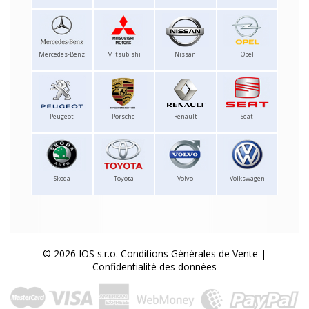
Mercedes-Benz
Mitsubishi
Nissan
Opel
Peugeot
Porsche
Renault
Seat
Skoda
Toyota
Volvo
Volkswagen
© 2026 IOS s.r.o.
Conditions Générales de Vente
|
Confidentialité des données