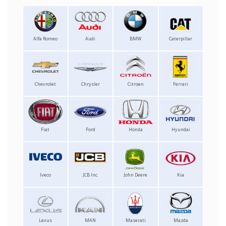
Alfa Romeo
Audi
BMW
Caterpillar
Chevrolet
Chrysler
Citroen
Ferrari
Fiat
Ford
Honda
Hyundai
Iveco
JCB Inc.
John Deere
Kia
Lexus
MAN
Maserati
Mazda