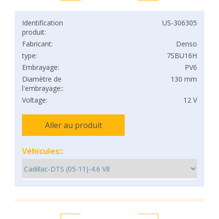
Identification
US-306305
produit:
Fabricant:
Denso
type:
7SBU16H
Embrayage:
PV6
Diamètre de
130 mm
l'embrayage::
Voltage:
12 V
Aller au produit
Véhicules::