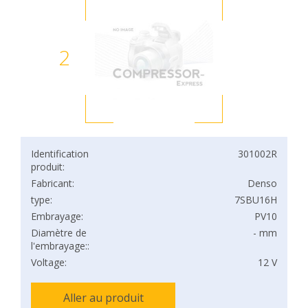
2
Identification
301002R
produit:
Fabricant:
Denso
type:
7SBU16H
Embrayage:
PV10
Diamètre de
- mm
l'embrayage::
Voltage:
12 V
Aller au produit