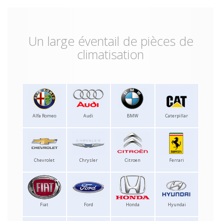
Un large éventail de pièces de
climatisation
Alfa Romeo
Audi
BMW
Caterpillar
Chevrolet
Chrysler
Citroen
Ferrari
Fiat
Ford
Honda
Hyundai