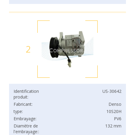
2
Identification
US-30642
produit:
Fabricant:
Denso
type:
10S20H
Embrayage:
PV6
Diamètre de
132 mm
l'embrayage::