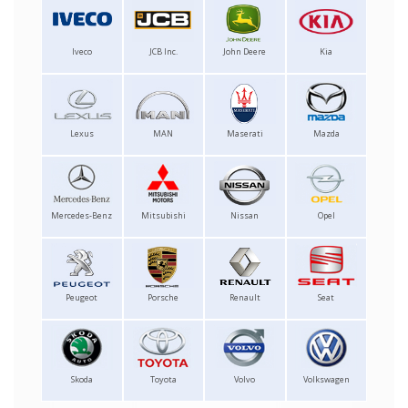
Iveco
JCB Inc.
John Deere
Kia
Lexus
MAN
Maserati
Mazda
Mercedes-Benz
Mitsubishi
Nissan
Opel
Peugeot
Porsche
Renault
Seat
Skoda
Toyota
Volvo
Volkswagen