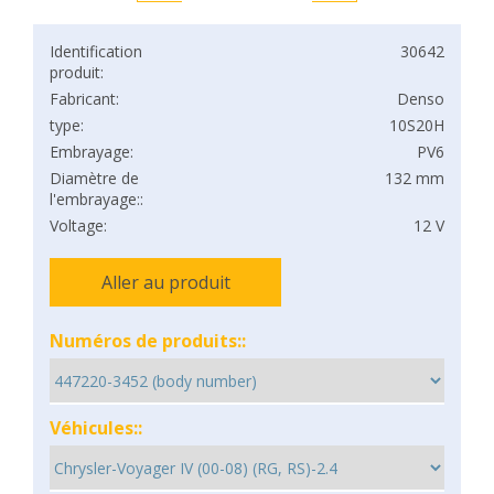
Identification
30642
produit:
Fabricant:
Denso
type:
10S20H
Embrayage:
PV6
Diamètre de
132 mm
l'embrayage::
Voltage:
12 V
Aller au produit
Numéros de produits::
Véhicules::