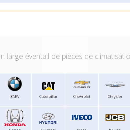
n large éventail de pièces de climatisati
BMW
Caterpillar
Chevrolet
Chrysler