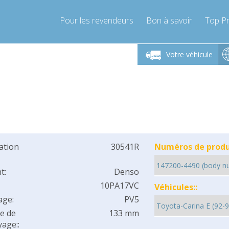
Pour les revendeurs
Bon à savoir
Top Pr
-Vendredi 9h-17h
Lundi-Vendredi 9h-17h
Lundi-
Votre véhicule
mpressor-express.fr
info@compressor-express.fr
info@comp
cation
30541R
Numéros de produi
t:
Denso
10PA17VC
Véhicules::
age:
PV5
e de
133 mm
age::