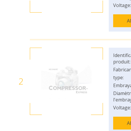
Voltage:
A
Identifi
produit:
Fabrican
type:
2
Embray
Diamètr
l'embray
Voltage:
A