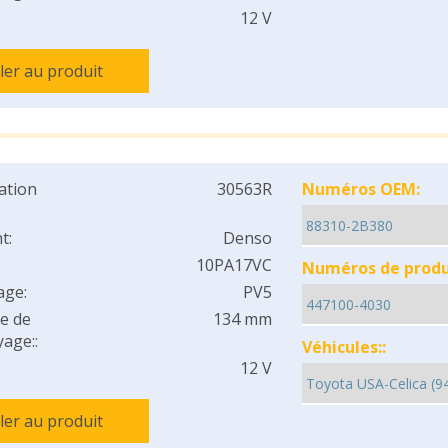
12 V
ller au produit
cation
30563R
Numéros OEM:
t:
Denso
10PA17VC
Numéros de produi
age:
PV5
e de
134 mm
age::
Véhicules::
12 V
ller au produit