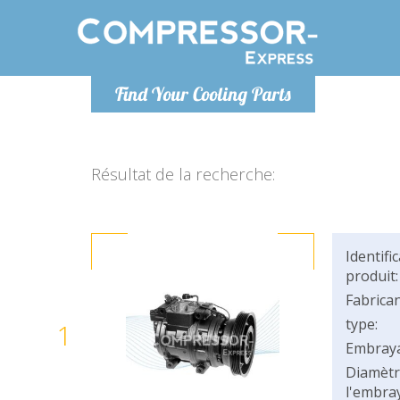
Lundi
Find Your Cooling Parts
info@co
Résultat de la recherche:
Identifi
produit:
Fabrican
type:
1
Embray
Diamètr
l'embray