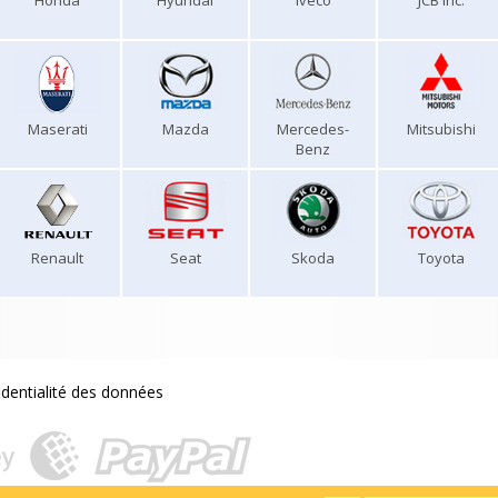
Honda
Hyundai
Iveco
JCB Inc.
Maserati
Mazda
Mercedes-
Mitsubishi
Benz
Renault
Seat
Skoda
Toyota
identialité des données