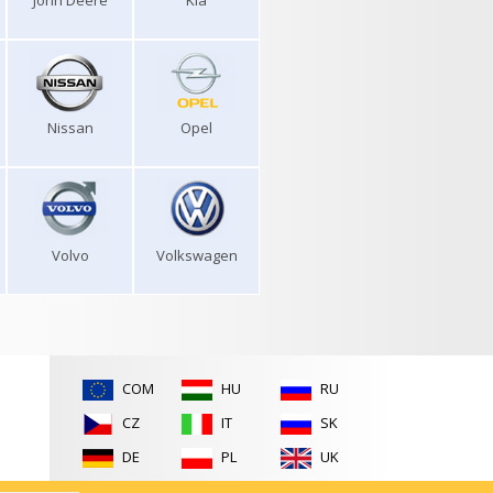
John Deere
Kia
Nissan
Opel
Volvo
Volkswagen
COM
HU
RU
CZ
IT
SK
DE
PL
UK
ES
RO