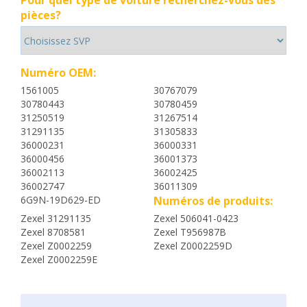
Pour quel type de voiture recherchez-vous des
pièces?
Numéro OEM:
1561005
30767079
30780443
30780459
31250519
31267514
31291135
31305833
36000231
36000331
36000456
36001373
36002113
36002425
36002747
36011309
6G9N-19D629-ED
Numéros de produits:
Zexel 31291135
Zexel 506041-0423
Zexel 8708581
Zexel T956987B
Zexel Z0002259
Zexel Z0002259D
Zexel Z0002259E