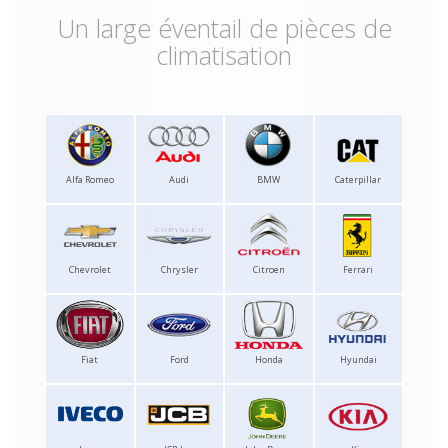
Un large éventail de pièces de
climatisation
Alfa Romeo
Audi
BMW
Caterpillar
Chevrolet
Chrysler
Citroen
Ferrari
Fiat
Ford
Honda
Hyundai