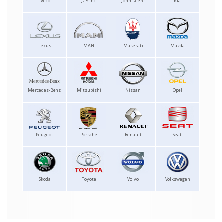
Iveco
JCB Inc.
John Deere
Kia
Lexus
MAN
Maserati
Mazda
Mercedes-Benz
Mitsubishi
Nissan
Opel
Peugeot
Porsche
Renault
Seat
Skoda
Toyota
Volvo
Volkswagen