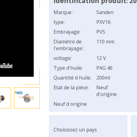
Identification produit: 2
Marque :
Sanden
type:
PXV16
Embrayage:
PV5
Diamètre de
110 mm
l'embrayage::
voltage:
12 V
Type d'huile:
PAG 46
Quantité d huile:
200ml
Etat de la pièce:
Neuf
d'origine
Neuf d origine
Choisissez un pays