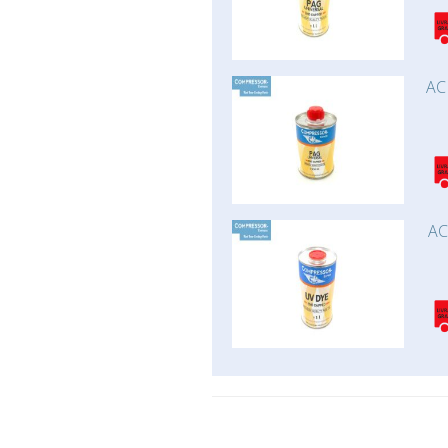
AC
AC