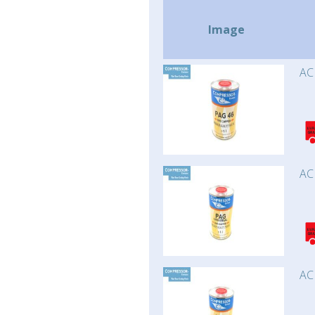
Image
AC
AC
AC