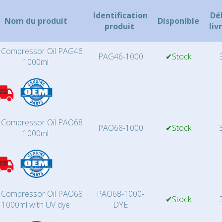
Identification
Dé
Nom du produit
Disponible
produit
liv
 Compressor Oil PAG46
PAG46-1000
✔Stock
3
1000ml
 Compressor Oil PAO68
PAO68-1000
✔Stock
3
1000ml
 Compressor Oil PAO68
PAO68-1000-
✔Stock
3
1000ml with UV dye
DYE