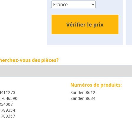
Vérifier le prix
cherchez-vous des pièces?
Numéros de produits:
4411270
Sanden 8612
17046590
Sanden 8634
854007
1789354
1789357