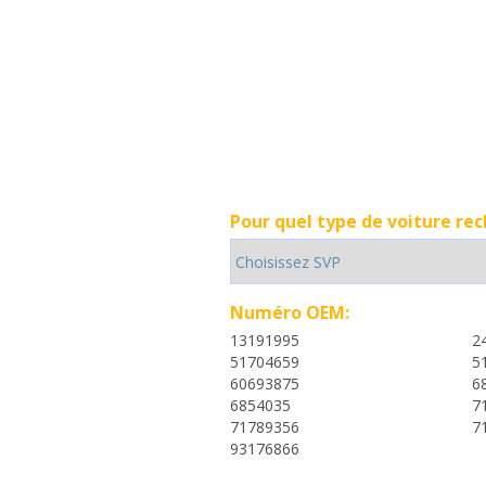
Pour quel type de voiture re
Numéro OEM:
13191995
2
51704659
5
60693875
6
6854035
7
71789356
7
93176866