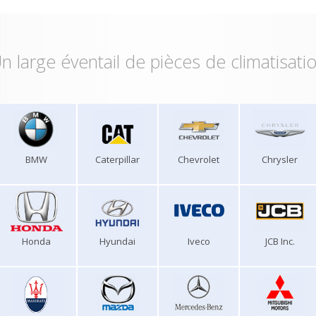
n large éventail de pièces de climatisati
BMW
Caterpillar
Chevrolet
Chrysler
Honda
Hyundai
Iveco
JCB Inc.