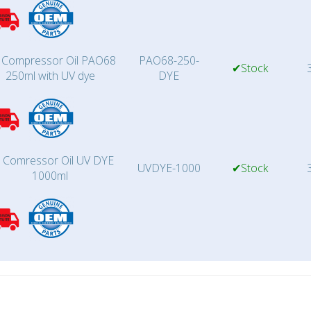
 Compressor Oil PAO68
PAO68-250-
✔Stock
3
250ml with UV dye
DYE
 Comressor Oil UV DYE
UVDYE-1000
✔Stock
3
1000ml