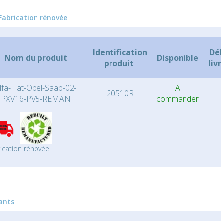
Fabrication rénovée
Identification
Dé
Nom du produit
Disponible
produit
liv
lfa-Fiat-Opel-Saab-02-
A
20510R
PXV16-PV5-REMAN
commander
ication rénovée
iants