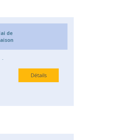
lai de
raison
-
Détails