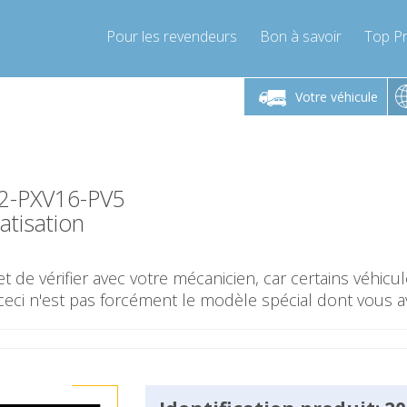
Pour les revendeurs
Bon à savoir
Top Pr
-Vendredi 9h-17h
Lundi-Vendredi 9h-17h
Lundi-
Votre véhicule
mpressor-express.fr
info@compressor-express.fr
info@comp
02-PXV16-PV5
tisation
t de vérifier avec votre mécanicien, car certains véhic
ceci n'est pas forcément le modèle spécial dont vous a