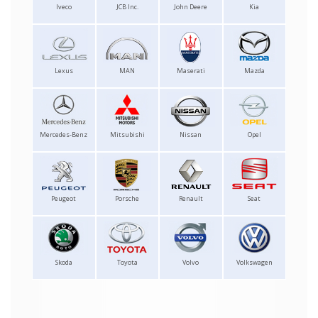
Iveco
JCB Inc.
John Deere
Kia
Lexus
MAN
Maserati
Mazda
Mercedes-Benz
Mitsubishi
Nissan
Opel
Peugeot
Porsche
Renault
Seat
Skoda
Toyota
Volvo
Volkswagen