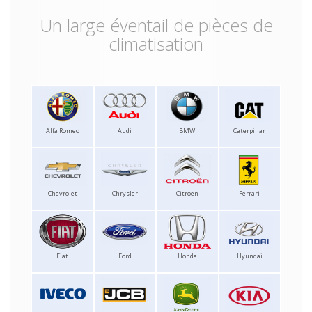
Un large éventail de pièces de
climatisation
Alfa Romeo
Audi
BMW
Caterpillar
Chevrolet
Chrysler
Citroen
Ferrari
Fiat
Ford
Honda
Hyundai