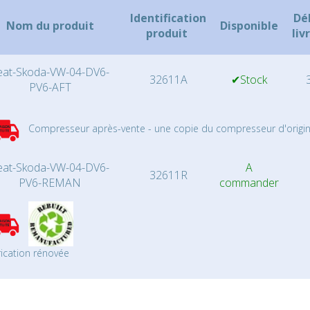
Identification
Dé
Nom du produit
Disponible
produit
liv
eat-Skoda-VW-04-DV6-
32611A
✔Stock
3
PV6-AFT
Compresseur après-vente - une copie du compresseur d'origin
eat-Skoda-VW-04-DV6-
A
32611R
PV6-REMAN
commander
ication rénovée