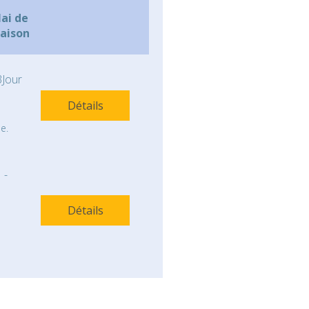
lai de
raison
Jour
Détails
e.
-
Détails