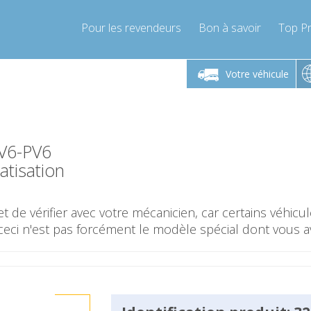
Pour les revendeurs
Bon à savoir
Top Pr
-Vendredi 9h-17h
Lundi-Vendredi 9h-17h
Lundi-
Votre véhicule
mpressor-express.fr
info@compressor-express.fr
info@comp
V6-PV6
tisation
t de vérifier avec votre mécanicien, car certains véhic
ceci n'est pas forcément le modèle spécial dont vous a