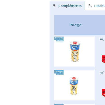
Compléments
Lubrif
Image
AC
AC