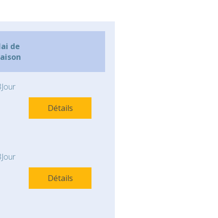
lai de
raison
Jour
Détails
Jour
Détails