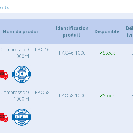
iants
Identification
Dé
Nom du produit
Disponible
produit
liv
 Compressor Oil PAG46
PAG46-1000
✔Stock
3
1000ml
 Compressor Oil PAO68
PAO68-1000
✔Stock
3
1000ml