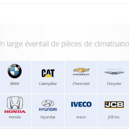
n large éventail de pièces de climatisati
BMW
Caterpillar
Chevrolet
Chrysler
Honda
Hyundai
Iveco
JCB Inc.