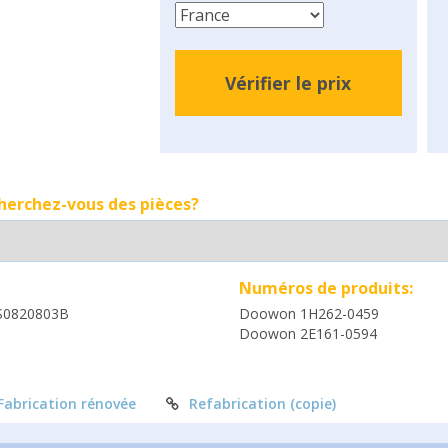
Vérifier le prix
cherchez-vous des pièces?
Numéros de produits:
S0820803B
Doowon 1H262-0459
Doowon 2E161-0594
Fabrication rénovée
Refabrication (copie)