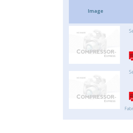
Image
S
S
Fabr