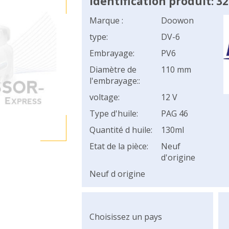
Identification produit: 3
Marque :
Doowon
type:
DV-6
Embrayage:
PV6
Diamètre de
110 mm
l'embrayage::
voltage:
12 V
Type d'huile:
PAG 46
Quantité d huile:
130ml
Etat de la pièce:
Neuf
d'origine
Neuf d origine
Choisissez un pays