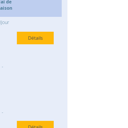
lai de
raison
Jour
Détails
-
-
Détails