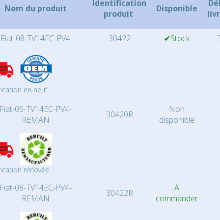
Identification
Dé
Nom du produit
Disponible
produit
liv
Fiat-08-TV14EC-PV4
30422
✔Stock
3
ication en neuf
Fiat-05-TV14EC-PV4-
Non
30420R
REMAN
disponible
ication rénovée
Fiat-08-TV14EC-PV4-
A
30422R
REMAN
commander