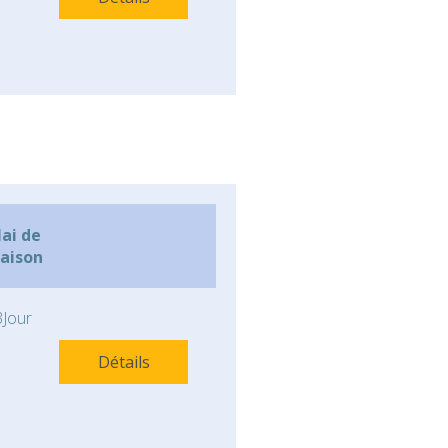
lai de
raison
Jour
Détails