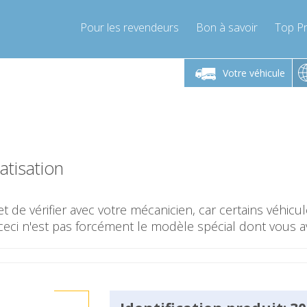
Pour les revendeurs
Bon à savoir
Top Pr
-Vendredi 9h-17h
Lundi-Vendredi 9h-17h
Lundi-
Votre véhicule
mpressor-express.fr
info@compressor-express.fr
info@comp
tisation
t de vérifier avec votre mécanicien, car certains véhic
ceci n'est pas forcément le modèle spécial dont vous a