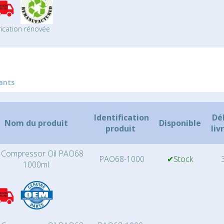
ication rénovée
iants
Identification
Dé
Nom du produit
Disponible
produit
liv
 Compressor Oil PAO68
PAO68-1000
✔Stock
3
1000ml