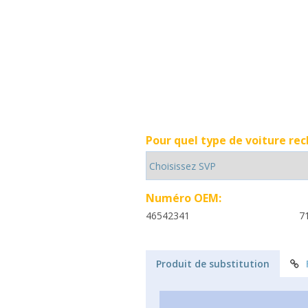
Pour quel type de voiture re
Numéro OEM:
46542341
7
Produit de substitution