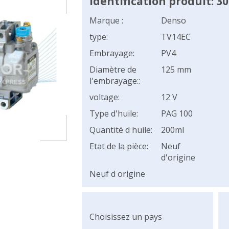
Identification produit: 3
Marque :
Denso
type:
TV14EC
Embrayage:
PV4
Diamètre de
125 mm
l'embrayage::
voltage:
12 V
Type d'huile:
PAG 100
Quantité d huile:
200ml
Etat de la pièce:
Neuf
d'origine
Neuf d origine
Choisissez un pays