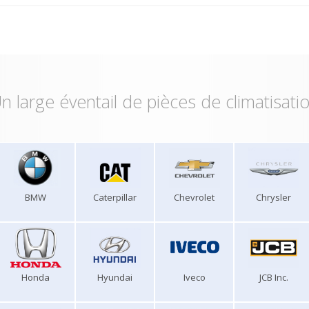
n large éventail de pièces de climatisati
BMW
Caterpillar
Chevrolet
Chrysler
Honda
Hyundai
Iveco
JCB Inc.